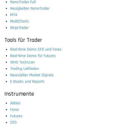
NanoTrader Full
Neuigkeiten NanoTrader
MT4
MultiCharts
NinjaTrader
Tools für Trader
Real-time Demo CFD und Forex
Real-time Demo für Futures
WHS Techscan
Trading Leitfaden
Newsletter Market Signals
E-Books und Reports
Instrumente
Aktien
Forex
Futures
CFD