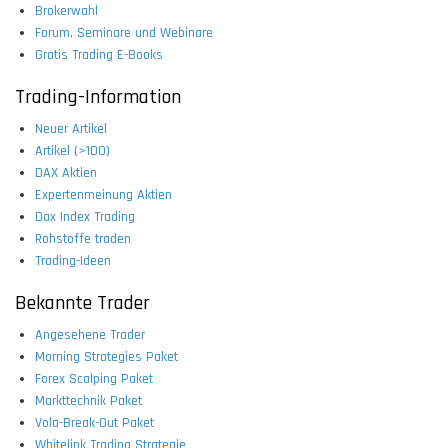
Brokerwahl
Forum, Seminare und Webinare
Gratis Trading E-Books
Trading-Information
Neuer Artikel
Artikel (>100)
DAX Aktien
Expertenmeinung Aktien
Dax Index Trading
Rohstoffe traden
Trading-Ideen
Bekannte Trader
Angesehene Trader
Morning Strategies Paket
Forex Scalping Paket
Markttechnik Paket
Vola-Break-Out Paket
Whitelink Trading Strategie