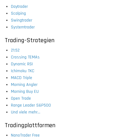
Daytrader
Scalping
Swingtrader
Systemtrader
Trading-Strategien
21:52
Crossing TEMAs
Dynamic RSI
Ichimoku TKC
MACD Triple
Morning Angler
Morning Buy EU
Open Trade
Range Leader S&P500
Und viele mehr...
Tradingplattformen
NanoTrader Free