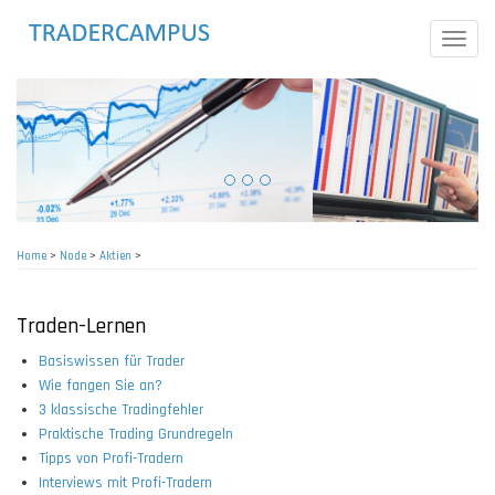
Skip
to
Toggle
main
naviga
content
Home
>
Node
>
Aktien
>
Breadcrumb
Traden-Lernen
Basiswissen für Trader
Wie fangen Sie an?
3 klassische Tradingfehler
Praktische Trading Grundregeln
Tipps von Profi-Tradern
Interviews mit Profi-Tradern