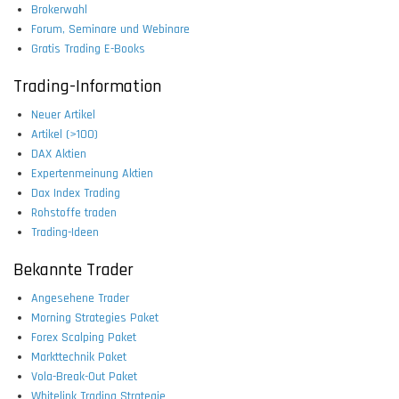
Brokerwahl
Forum, Seminare und Webinare
Gratis Trading E-Books
Trading-Information
Neuer Artikel
Artikel (>100)
DAX Aktien
Expertenmeinung Aktien
Dax Index Trading
Rohstoffe traden
Trading-Ideen
Bekannte Trader
Angesehene Trader
Morning Strategies Paket
Forex Scalping Paket
Markttechnik Paket
Vola-Break-Out Paket
Whitelink Trading Strategie