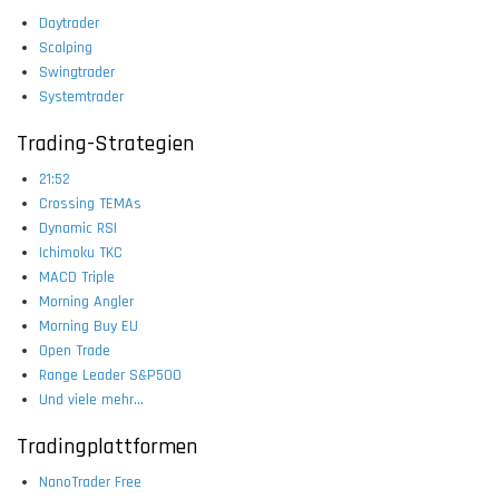
Daytrader
Scalping
Swingtrader
Systemtrader
Trading-Strategien
21:52
Crossing TEMAs
Dynamic RSI
Ichimoku TKC
MACD Triple
Morning Angler
Morning Buy EU
Open Trade
Range Leader S&P500
Und viele mehr...
Tradingplattformen
NanoTrader Free