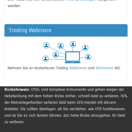
werden.
Trading Webinare
Nehmen Sie an kostenlosen Trading
Webinaren
und
Seminaren
teil.
Risikohinweis
: CFDs sind komplexe Instrumente und gehen wegen der
Hebelwirkung mit dem hohen Risiko einher, schnell Geld zu verlieren. 76%
der Kleinanlegerkonten verlieren Geld beim CFD-Handel mit diesem
Anbieter. Sie sollten überlegen, ob Sie verstehen, wie CFD funktionieren,
und ob Sie es sich leisten können, das hohe Risiko einzugehen, Ihr Geld
zu verlieren.