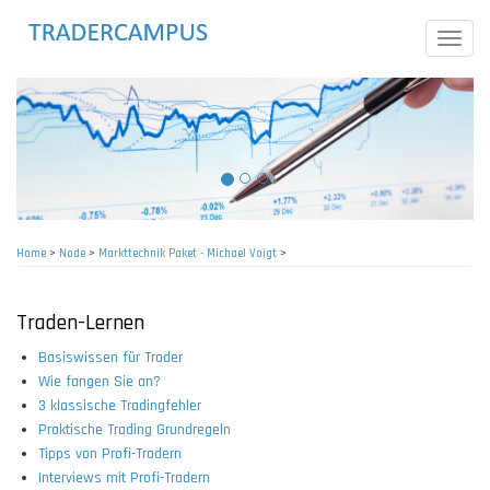
Skip
to
Toggle
main
naviga
content
Home
>
Node
>
Markttechnik Paket - Michael Voigt
>
Breadcrumb
Traden-Lernen
Basiswissen für Trader
Wie fangen Sie an?
3 klassische Tradingfehler
Praktische Trading Grundregeln
Tipps von Profi-Tradern
Interviews mit Profi-Tradern