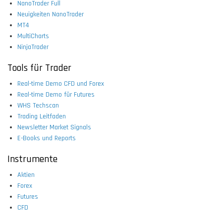
NanoTrader Full
Neuigkeiten NanoTrader
MT4
MultiCharts
NinjaTrader
Tools für Trader
Real-time Demo CFD und Forex
Real-time Demo für Futures
WHS Techscan
Trading Leitfaden
Newsletter Market Signals
E-Books und Reports
Instrumente
Aktien
Forex
Futures
CFD