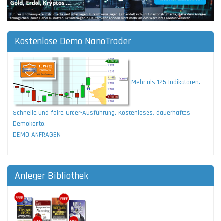
Kostenlose Demo NanoTrader
Mehr als 125 Indikatoren.
Schnelle und faire Order-Ausführung. Kostenloses, dauerhaftes
Demokonto.
DEMO ANFRAGEN
Anleger Bibliothek