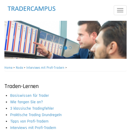
Skip
to
Toggle
main
naviga
content
Home
>
Node
>
Interviews mit Profi-Tradern
>
Breadcrumb
Traden-Lernen
Basiswissen für Trader
Wie fangen Sie an?
3 klassische Tradingfehler
Praktische Trading Grundregeln
Tipps von Profi-Tradern
Interviews mit Profi-Tradern