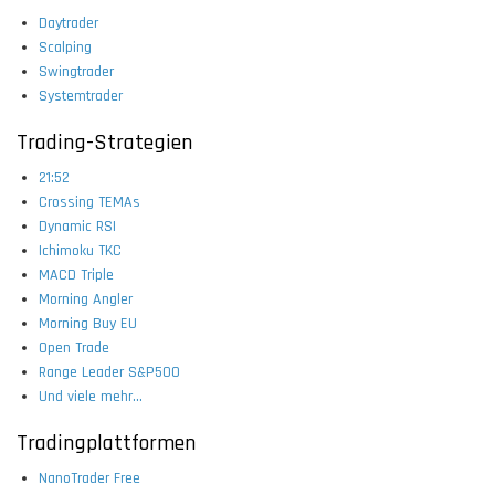
Daytrader
Scalping
Swingtrader
Systemtrader
Trading-Strategien
21:52
Crossing TEMAs
Dynamic RSI
Ichimoku TKC
MACD Triple
Morning Angler
Morning Buy EU
Open Trade
Range Leader S&P500
Und viele mehr...
Tradingplattformen
NanoTrader Free