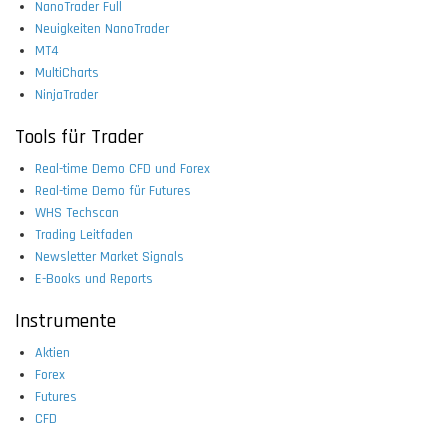
NanoTrader Full
Neuigkeiten NanoTrader
MT4
MultiCharts
NinjaTrader
Tools für Trader
Real-time Demo CFD und Forex
Real-time Demo für Futures
WHS Techscan
Trading Leitfaden
Newsletter Market Signals
E-Books und Reports
Instrumente
Aktien
Forex
Futures
CFD