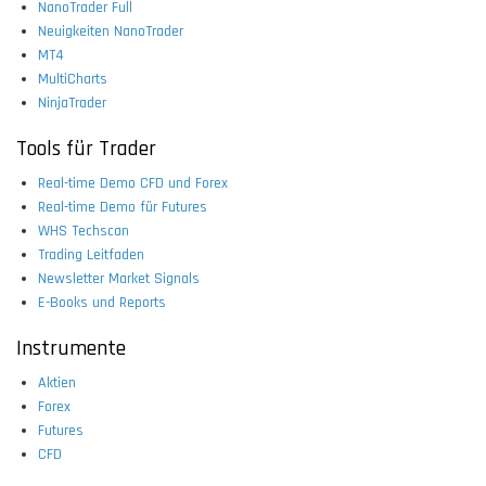
NanoTrader Full
Neuigkeiten NanoTrader
MT4
MultiCharts
NinjaTrader
Tools für Trader
Real-time Demo CFD und Forex
Real-time Demo für Futures
WHS Techscan
Trading Leitfaden
Newsletter Market Signals
E-Books und Reports
Instrumente
Aktien
Forex
Futures
CFD