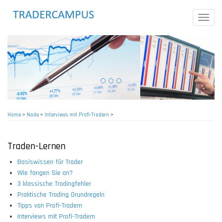
Skip
to
Toggle
main
naviga
content
Home
>
Node
>
Interviews mit Profi-Tradern
>
Breadcrumb
Traden-Lernen
Basiswissen für Trader
Wie fangen Sie an?
3 klassische Tradingfehler
Praktische Trading Grundregeln
Tipps von Profi-Tradern
Interviews mit Profi-Tradern