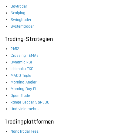
Daytrader
Scalping
Swingtrader
Systemtrader
Trading-Strategien
21:52
Crossing TEMAs
Dynamic RSI
Ichimoku TKC
MACD Triple
Morning Angler
Morning Buy EU
Open Trade
Range Leader S&P500
Und viele mehr...
Tradingplattformen
NanoTrader Free