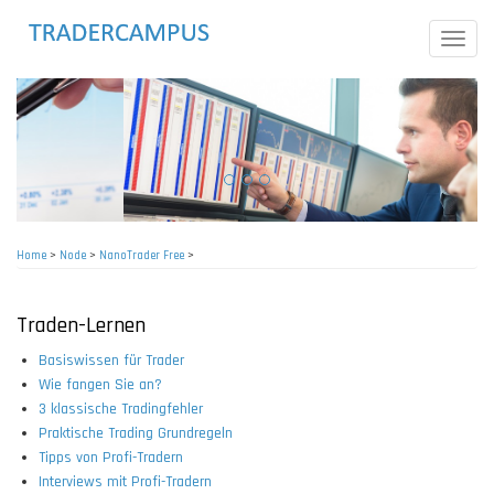
Skip
to
Toggle
main
naviga
content
Home
>
Node
>
NanoTrader Free
>
Breadcrumb
Traden-Lernen
Basiswissen für Trader
Wie fangen Sie an?
3 klassische Tradingfehler
Praktische Trading Grundregeln
Tipps von Profi-Tradern
Interviews mit Profi-Tradern