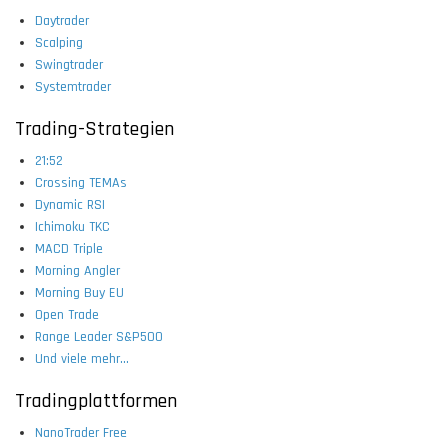
Daytrader
Scalping
Swingtrader
Systemtrader
Trading-Strategien
21:52
Crossing TEMAs
Dynamic RSI
Ichimoku TKC
MACD Triple
Morning Angler
Morning Buy EU
Open Trade
Range Leader S&P500
Und viele mehr...
Tradingplattformen
NanoTrader Free