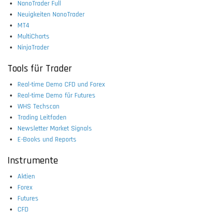
NanoTrader Full
Neuigkeiten NanoTrader
MT4
MultiCharts
NinjaTrader
Tools für Trader
Real-time Demo CFD und Forex
Real-time Demo für Futures
WHS Techscan
Trading Leitfaden
Newsletter Market Signals
E-Books und Reports
Instrumente
Aktien
Forex
Futures
CFD