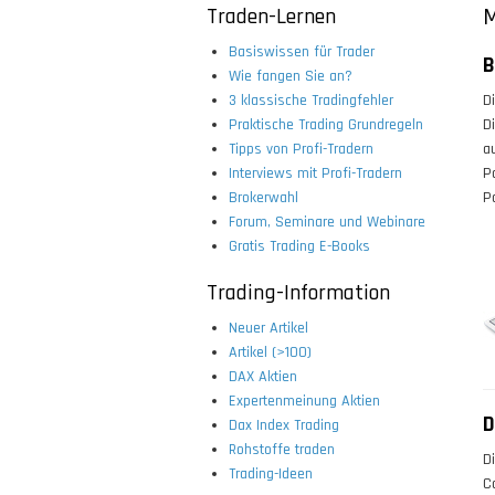
Traden-Lernen
M
Basiswissen für Trader
B
Wie fangen Sie an?
3 klassische Tradingfehler
D
Praktische Trading Grundregeln
D
Tipps von Profi-Tradern
a
Interviews mit Profi-Tradern
P
Brokerwahl
P
Forum, Seminare und Webinare
Gratis Trading E-Books
Trading-Information
Neuer Artikel
Artikel (>100)
DAX Aktien
Expertenmeinung Aktien
D
Dax Index Trading
Rohstoffe traden
D
Trading-Ideen
C