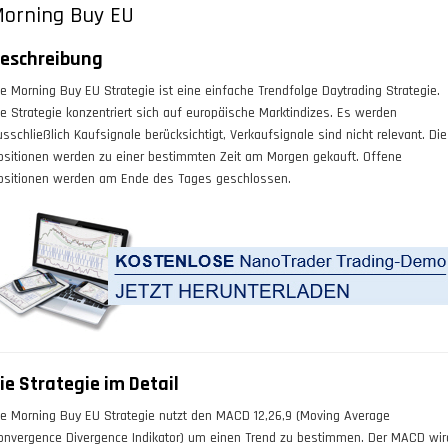
orning Buy EU
eschreibung
ie
Morning Buy EU
Strategie ist eine einfache Trendfolge Daytrading Strategie.
ie Strategie konzentriert sich auf europäische Marktindizes. Es werden
usschließlich Kaufsignale berücksichtigt, Verkaufsignale sind nicht relevant. Die
ositionen werden zu einer bestimmten Zeit am Morgen gekauft. Offene
ositionen werden am Ende des Tages geschlossen.
ie Strategie im Detail
ie Morning Buy EU Strategie nutzt den MACD 12,26,9 (Moving Average
onvergence Divergence Indikator) um einen Trend zu bestimmen. Der MACD wir