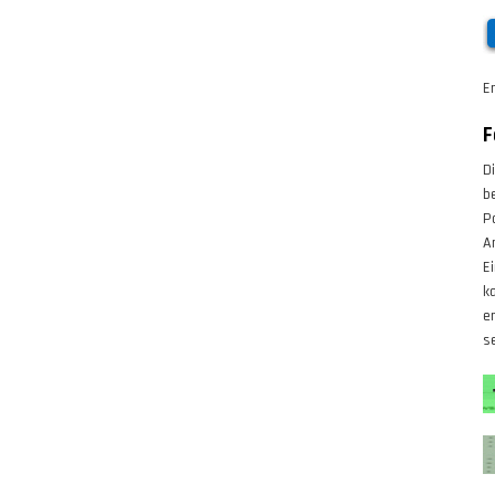
E
F
D
b
P
A
E
k
e
se