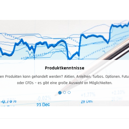
Risiko – und Moneymanagement
isiko- und Moneymanagement ist für das Trading entscheidend. Ihr Kontostand i
Arbeitskapital, dieses gilt es zuerst zu schützen, und dann zu vermehren.