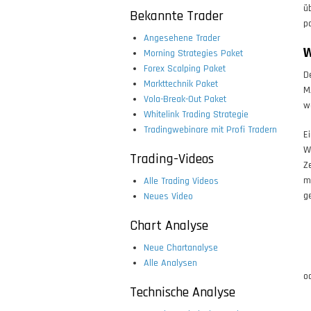
ü
Bekannte Trader
p
Angesehene Trader
W
Morning Strategies Paket
Forex Scalping Paket
D
Markttechnik Paket
M
Vola-Break-Out Paket
w
Whitelink Trading Strategie
Tradingwebinare mit Profi Tradern
E
W
Trading-Videos
Z
m
Alle Trading Videos
g
Neues Video
Chart Analyse
Neue Chartanalyse
Alle Analysen
o
Technische Analyse