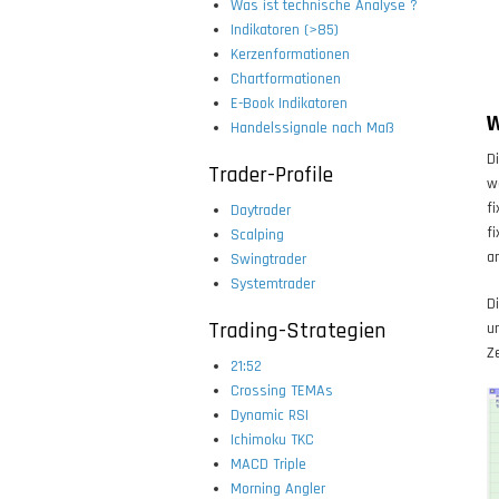
Was ist technische Analyse ?
Indikatoren (>85)
Kerzenformationen
Chartformationen
E-Book Indikatoren
W
Handelssignale nach Maß
D
Trader-Profile
w
f
Daytrader
f
Scalping
a
Swingtrader
Systemtrader
D
Trading-Strategien
u
Z
21:52
Crossing TEMAs
Dynamic RSI
Ichimoku TKC
MACD Triple
Morning Angler