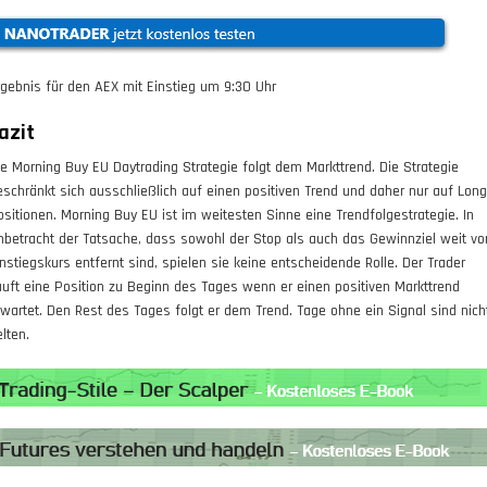
rgebnis für den AEX mit Einstieg um
9:30
Uhr
azit
ie Morning Buy EU Daytrading Strategie folgt dem Markttrend. Die Strategie
eschränkt sich ausschließlich auf einen positiven Trend und daher nur auf Long
ositionen. Morning Buy EU ist im weitesten Sinne eine Trendfolgestrategie. In
nbetracht der Tatsache, dass sowohl der Stop als auch das Gewinnziel weit v
instiegskurs entfernt sind, spielen sie keine entscheidende Rolle. Der Trader
auft eine Position zu Beginn des Tages wenn er einen positiven Markttrend
rwartet. Den Rest des Tages folgt er dem Trend. Tage ohne ein Signal sind nich
lten.