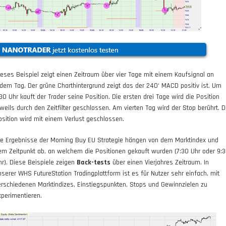
ieses
Beispiel
zeigt einen Zeitraum über vier Tage mit einem Kaufsignal an
edem Tag. Der grüne Charthintergrund zeigt das der 240‘ MACD positiv ist. Um
:30 Uhr kauft der Trader seine Position. Die ersten drei Tage wird die Position
eweils durch den Zeitfilter geschlossen. Am vierten Tag wird der Stop berührt. D
osition wird mit einem Verlust geschlossen.
ie Ergebnisse der Morning Buy EU Strategie hängen von dem Marktindex und
em Zeitpunkt ab, an welchem die Positionen gekauft wurden (7:30 Uhr oder 9:
hr). Diese
Beispiele
zeigen
Back-tests
über einen Vierjahres Zeitraum. In
nserer WHS FutureStation Tradingplattform ist es für Nutzer sehr einfach, mit
erschiedenen Marktindizes, Einstiegspunkten, Stops und Gewinnzielen zu
xperimentieren.