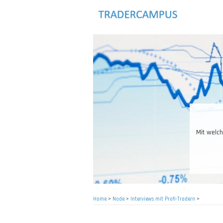
Skip
to
main
content
Das R
Home
>
Node
>
Interviews mit Profi-Tradern
>
Breadcrumb