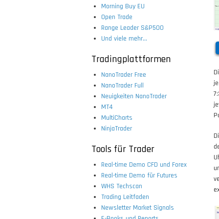
Morning Buy EU
Open Trade
Range Leader S&P500
Und viele mehr...
Tradingplattformen
D
NanoTrader Free
j
NanoTrader Full
7
Neuigkeiten NanoTrader
j
MT4
P
MultiCharts
NinjaTrader
D
d
Tools für Trader
U
Real-time Demo CFD und Forex
u
Real-time Demo für Futures
v
WHS Techscan
e
Trading Leitfaden
Newsletter Market Signals
E-Books und Reports