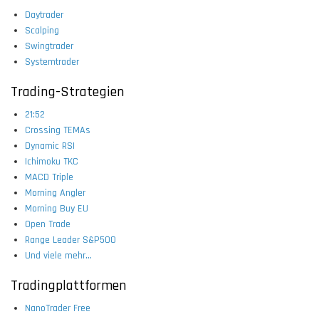
Daytrader
Scalping
Swingtrader
Systemtrader
Trading-Strategien
21:52
Crossing TEMAs
Dynamic RSI
Ichimoku TKC
MACD Triple
Morning Angler
Morning Buy EU
Open Trade
Range Leader S&P500
Und viele mehr...
Tradingplattformen
NanoTrader Free