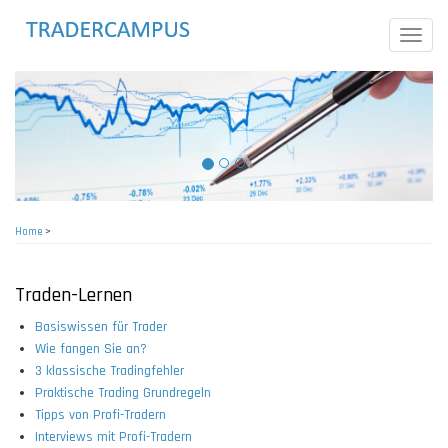
Skip
to
Toggle
main
naviga
content
Home
>
Breadcrumb
Traden-Lernen
Basiswissen für Trader
Wie fangen Sie an?
3 klassische Tradingfehler
Praktische Trading Grundregeln
Tipps von Profi-Tradern
Interviews mit Profi-Tradern