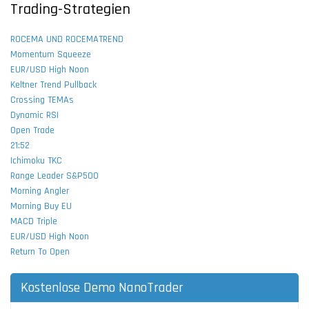
Trading-Strategien
ROCEMA UND ROCEMATREND
Momentum Squeeze
EUR/USD High Noon
Keltner Trend Pullback
Crossing TEMAs
Dynamic RSI
Open Trade
21:52
Ichimoku TKC
Range Leader S&P500
Morning Angler
Morning Buy EU
MACD Triple
EUR/USD High Noon
Return To Open
Kostenlose Demo NanoTrader