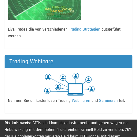
Live-Trades die von verschiedenen
Trading Strategien
ausgeführt
werden.
Trading Webinare
Nehmen Sie an kostenlosen Trading
Webinaren
und
Seminaren
teil.
Risikohinweis
: CFDs sind komplexe Instrumente und gehen wegen der
Hebelwirkung mit dem hohen Risiko einher, schnell Geld zu verlieren. 76%
der Kleinanlegerkonten verlieren Geld beim CFD-Handel mit diesem