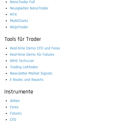
NanoTrader Full
Neuigkeiten NanoTrader
MT4
MultiCharts
NinjaTrader
Tools für Trader
Real-time Demo CFD und Forex
Real-time Demo für Futures
WHS Techscan
Trading Leitfaden
Newsletter Market Signals
E-Books und Reports
Instrumente
Aktien
Forex
Futures
CFD