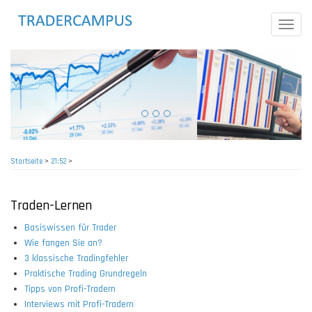
Direkt
zum
Toggle
Inhalt
naviga
Startseite
>
21:52
>
Pfadnavigation
Traden-Lernen
Basiswissen für Trader
Wie fangen Sie an?
3 klassische Tradingfehler
Praktische Trading Grundregeln
Tipps von Profi-Tradern
Interviews mit Profi-Tradern