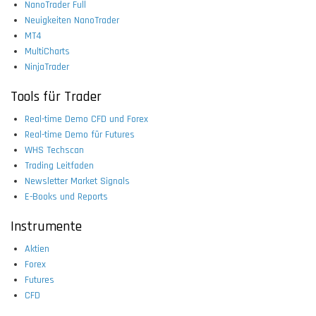
NanoTrader Full
Neuigkeiten NanoTrader
MT4
MultiCharts
NinjaTrader
Tools für Trader
Real-time Demo CFD und Forex
Real-time Demo für Futures
WHS Techscan
Trading Leitfaden
Newsletter Market Signals
E-Books und Reports
Instrumente
Aktien
Forex
Futures
CFD