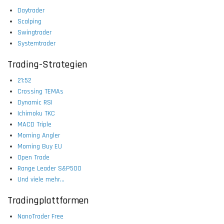
Daytrader
Scalping
Swingtrader
Systemtrader
Trading-Strategien
21:52
Crossing TEMAs
Dynamic RSI
Ichimoku TKC
MACD Triple
Morning Angler
Morning Buy EU
Open Trade
Range Leader S&P500
Und viele mehr...
Tradingplattformen
NanoTrader Free