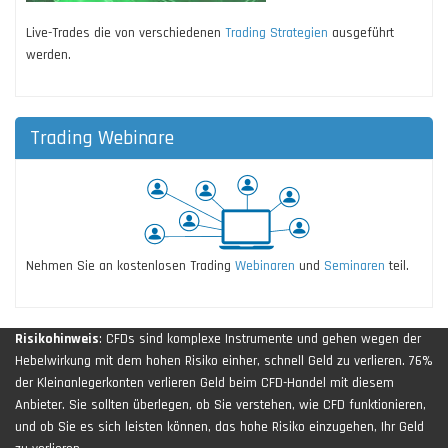
Live-Trades die von verschiedenen
Trading Strategien
ausgeführt
werden.
Trading Webinare
Nehmen Sie an kostenlosen Trading
Webinaren
und
Seminaren
teil.
Risikohinweis
: CFDs sind komplexe Instrumente und gehen wegen der
Hebelwirkung mit dem hohen Risiko einher, schnell Geld zu verlieren. 76%
der Kleinanlegerkonten verlieren Geld beim CFD-Handel mit diesem
Anbieter. Sie sollten überlegen, ob Sie verstehen, wie CFD funktionieren,
und ob Sie es sich leisten können, das hohe Risiko einzugehen, Ihr Geld