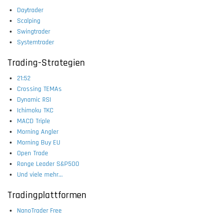
Daytrader
Scalping
Swingtrader
Systemtrader
Trading-Strategien
21:52
Crossing TEMAs
Dynamic RSI
Ichimoku TKC
MACD Triple
Morning Angler
Morning Buy EU
Open Trade
Range Leader S&P500
Und viele mehr...
Tradingplattformen
NanoTrader Free