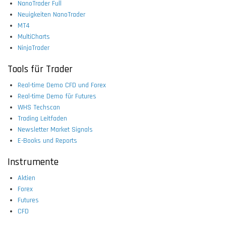
NanoTrader Full
Neuigkeiten NanoTrader
MT4
MultiCharts
NinjaTrader
Tools für Trader
Real-time Demo CFD und Forex
Real-time Demo für Futures
WHS Techscan
Trading Leitfaden
Newsletter Market Signals
E-Books und Reports
Instrumente
Aktien
Forex
Futures
CFD