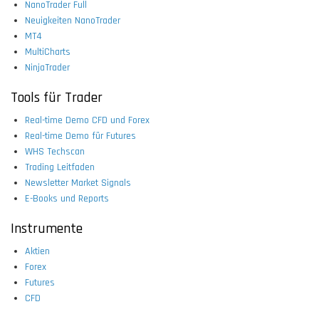
NanoTrader Full
Neuigkeiten NanoTrader
MT4
MultiCharts
NinjaTrader
Tools für Trader
Real-time Demo CFD und Forex
Real-time Demo für Futures
WHS Techscan
Trading Leitfaden
Newsletter Market Signals
E-Books und Reports
Instrumente
Aktien
Forex
Futures
CFD