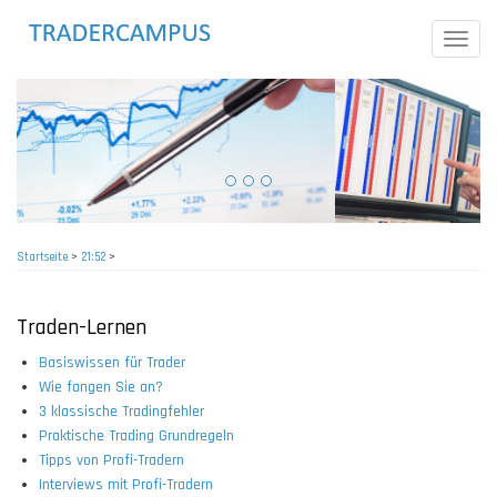
Direkt
zum
Toggle
Inhalt
naviga
Startseite
>
21:52
>
Pfadnavigation
Traden-Lernen
Basiswissen für Trader
Wie fangen Sie an?
3 klassische Tradingfehler
Praktische Trading Grundregeln
Tipps von Profi-Tradern
Interviews mit Profi-Tradern