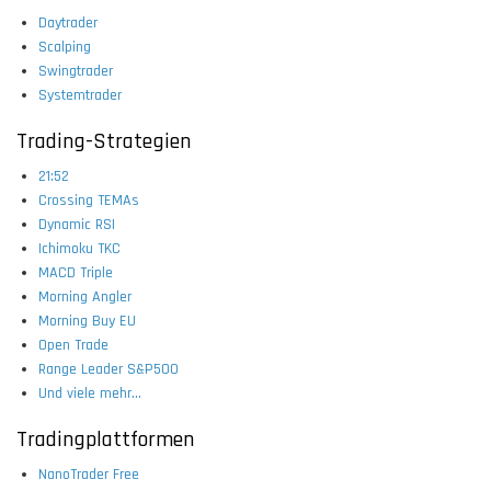
Daytrader
Scalping
Swingtrader
Systemtrader
Trading-Strategien
21:52
Crossing TEMAs
Dynamic RSI
Ichimoku TKC
MACD Triple
Morning Angler
Morning Buy EU
Open Trade
Range Leader S&P500
Und viele mehr...
Tradingplattformen
NanoTrader Free