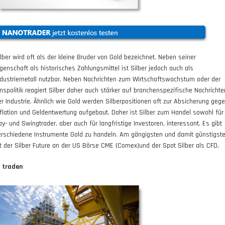
ilber wird oft als der kleine Bruder von Gold bezeichnet. Neben seiner
igenschaft als historisches Zahlungsmittel ist Silber jedoch auch als
ndustriemetall nutzbar. Neben Nachrichten zum Wirtschaftswachstum oder der
inspolitik reagiert Silber daher auch stärker auf branchenspezifische Nachrichte
er Industrie. Ähnlich wie Gold werden Silberpositionen oft zur Absicherung geg
nflation und Geldentwertung aufgebaut. Daher ist Silber zum Handel sowohl für
ay- und Swingtrader, aber auch für langfristige Investoren, interessant. Es gibt
erschiedene Instrumente Gold zu handeln. Am gängigsten und damit günstigst
st der Silber Future an der US Börse CME (Comex)und der Spot Silber als CFD.
l traden