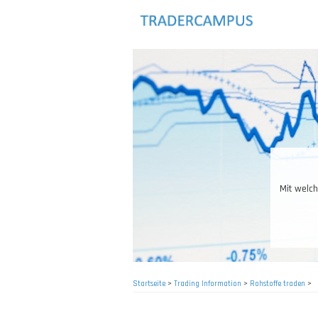
Direkt
zum
Inhalt
Das R
Startseite
>
Trading Information
>
Rohstoffe traden
>
Pfadnavigation