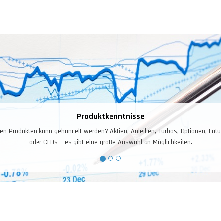
Risiko – und Moneymanagement
isiko- und Moneymanagement ist für das Trading entscheidend. Ihr Kontostand i
Arbeitskapital, dieses gilt es zuerst zu schützen, und dann zu vermehren.