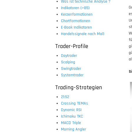
Was ist technische Analyse ?
G
Indikatoren (>85)
e
Kerzenformationen
U
Chartformationen
s
E-Book Indikatoren
W
Handelssignale nach Maß
f
Trader-Profile
g
g
Daytrader
a
Scalping
Swingtrader
S
Systemtrader
Trading-Strategien
21:52
Crossing TEMAs
Dynamic RSI
Ichimoku TKC
MACD Triple
Morning Angler