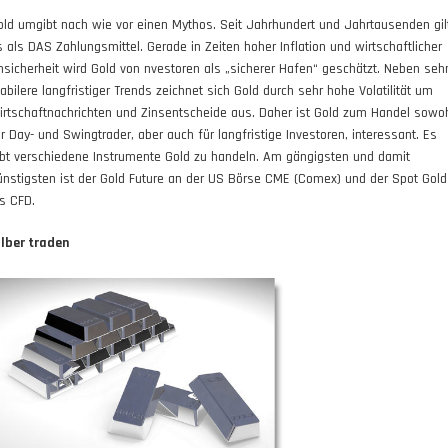
old umgibt nach wie vor einen Mythos. Seit Jahrhundert und Jahrtausenden gil
s als DAS Zahlungsmittel. Gerade in Zeiten hoher Inflation und wirtschaftlicher
nsicherheit wird Gold von nvestoren als „sicherer Hafen“ geschätzt. Neben seh
tabilere langfristiger Trends zeichnet sich Gold durch sehr hohe Volatilität um
irtschaftnachrichten und Zinsentscheide aus. Daher ist Gold zum Handel sowo
ür Day- und Swingtrader, aber auch für langfristige Investoren, interessant. Es
ibt verschiedene Instrumente Gold zu handeln. Am gängigsten und damit
ünstigsten ist der Gold Future an der US Börse CME (Comex) und der Spot Gold
ls CFD.
ilber traden