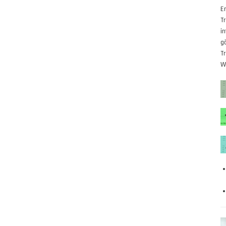
E
T
i
g
T
W