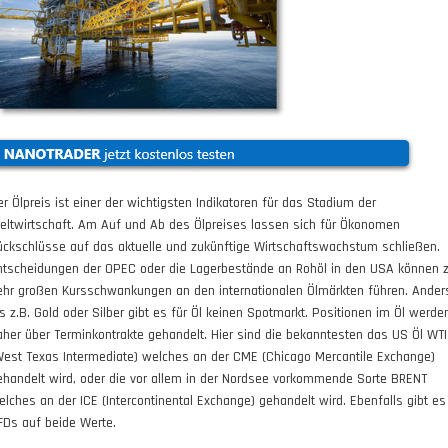
er Ölpreis ist einer der wichtigsten Indikatoren für das Stadium der
eltwirtschaft. Am Auf und Ab des Ölpreises lassen sich für Ökonomen
ückschlüsse auf das aktuelle und zukünftige Wirtschaftswachstum schließen.
ntscheidungen der OPEC oder die Lagerbestände an Rohöl in den USA können 
ehr großen Kursschwankungen an den internationalen Ölmärkten führen. Ander
ls z.B. Gold oder Silber gibt es für Öl keinen Spotmarkt. Positionen im Öl werde
aher über Terminkontrakte gehandelt. Hier sind die bekanntesten das US Öl WTI
West Texas Intermediate) welches an der CME (Chicago Mercantile Exchange)
ehandelt wird, oder die vor allem in der Nordsee vorkommende Sorte BRENT
elches an der ICE (Intercontinental Exchange) gehandelt wird. Ebenfalls gibt es
FDs auf beide Werte.