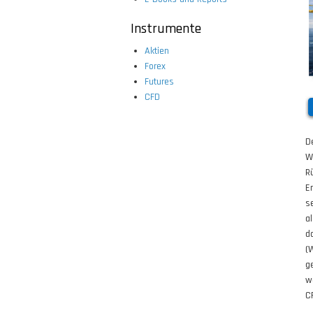
Instrumente
Aktien
Forex
Futures
CFD
D
W
R
E
s
a
d
(
g
w
C