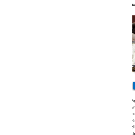
A
A
w
a
R
d
U