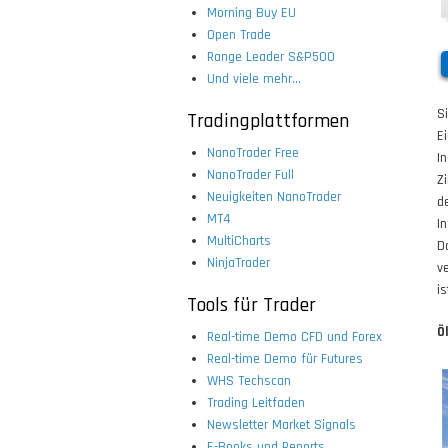
Morning Buy EU
Open Trade
Range Leader S&P500
Und viele mehr...
S
Tradingplattformen
E
NanoTrader Free
I
NanoTrader Full
Z
Neuigkeiten NanoTrader
d
MT4
I
MultiCharts
D
NinjaTrader
v
i
Tools für Trader
Ö
Real-time Demo CFD und Forex
Real-time Demo für Futures
WHS Techscan
Trading Leitfaden
Newsletter Market Signals
E-Books und Reports