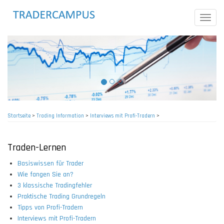
Direkt
zum
Toggle
Inhalt
naviga
Startseite
>
Trading Information
>
Interviews mit Profi-Tradern
>
Pfadnavigation
Traden-Lernen
Basiswissen für Trader
Wie fangen Sie an?
3 klassische Tradingfehler
Praktische Trading Grundregeln
Tipps von Profi-Tradern
Interviews mit Profi-Tradern