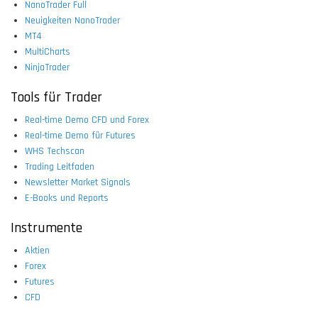
NanoTrader Full
Neuigkeiten NanoTrader
MT4
MultiCharts
NinjaTrader
Tools für Trader
Real-time Demo CFD und Forex
Real-time Demo für Futures
WHS Techscan
Trading Leitfaden
Newsletter Market Signals
E-Books und Reports
Instrumente
Aktien
Forex
Futures
CFD