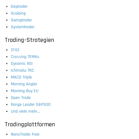
Daytrader
Scalping
Swingtrader
Systemtrader
Trading-Strategien
21:52
Crossing TEMAs
Dynamic RSI
Ichimoku TKC
MACD Triple
Morning Angler
Morning Buy EU
Open Trade
Range Leader S&P500
Und viele mehr...
Tradingplattformen
NanoTrader Free