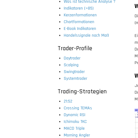
Was ist technische Analyse ?
W
Indikatoren (>85)
Kerzenformationen
D
Chartformationen
(
E-Book Indikatoren
Handelssignale nach Maß
E
m
Trader-Profile
D
M
Daytrader
P
Scalping
Swingtrader
W
Systemtrader
J
Trading-Strategien
D
M
21:52
Crossing TEMAs
Dynamic RSI
Ichimoku TKC
MACD Triple
Morning Angler