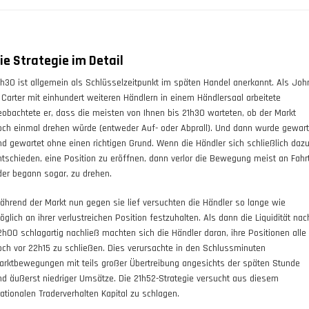
ie Strategie im Detail
1h30 ist allgemein als Schlüsselzeitpunkt im späten Handel anerkannt. Als Joh
. Carter mit einhundert weiteren Händlern in einem Händlersaal arbeitete
eobachtete er, dass die meisten von Ihnen bis 21h30 warteten, ob der Markt
och einmal drehen würde (entweder Auf- oder Abprall). Und dann wurde gewart
nd gewartet ohne einen richtigen Grund. Wenn die Händler sich schließlich daz
ntschieden, eine Position zu eröffnen, dann verlor die Bewegung meist an Fahr
der begann sogar, zu drehen.
ährend der Markt nun gegen sie lief versuchten die Händler so lange wie
öglich an ihrer verlustreichen Position festzuhalten. Als dann die Liquidität nac
2h00 schlagartig nachließ machten sich die Händler daran, ihre Positionen alle
och vor 22h15 zu schließen. Dies verursachte in den Schlussminuten
arktbewegungen mit teils großer Übertreibung angesichts der späten Stunde
nd äußerst niedriger Umsätze. Die 21h52-Strategie versucht aus diesem
rrationalen Traderverhalten Kapital zu schlagen.