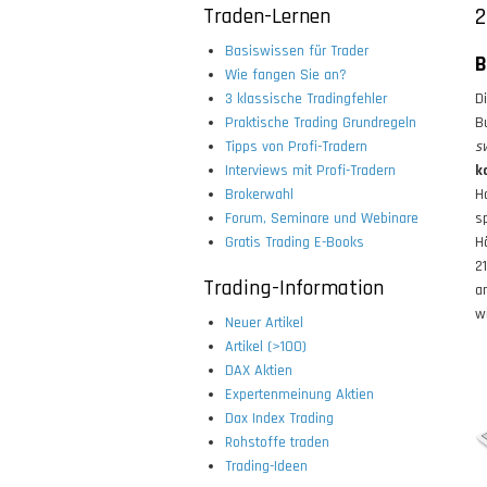
Traden-Lernen
2
Basiswissen für Trader
B
Wie fangen Sie an?
3 klassische Tradingfehler
D
Praktische Trading Grundregeln
B
Tipps von Profi-Tradern
s
Interviews mit Profi-Tradern
k
Brokerwahl
H
Forum, Seminare und Webinare
s
Gratis Trading E-Books
H
2
Trading-Information
a
w
Neuer Artikel
Artikel (>100)
DAX Aktien
Expertenmeinung Aktien
Dax Index Trading
Rohstoffe traden
Trading-Ideen