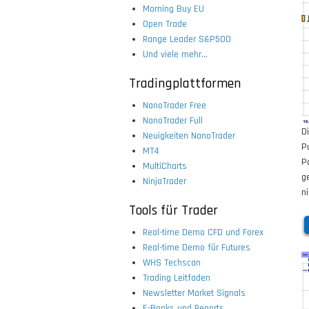
Morning Buy EU
Open Trade
Range Leader S&P500
Und viele mehr...
Tradingplattformen
NanoTrader Free
NanoTrader Full
D
Neuigkeiten NanoTrader
P
MT4
P
MultiCharts
g
NinjaTrader
n
Tools für Trader
Real-time Demo CFD und Forex
Real-time Demo für Futures
WHS Techscan
Trading Leitfaden
Newsletter Market Signals
E-Books und Reports