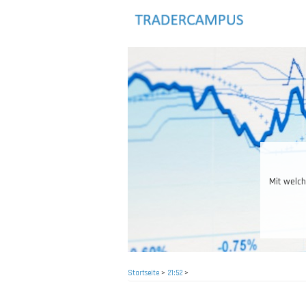
Direkt
zum
Inhalt
Das R
Startseite
>
21:52
>
Pfadnavigation