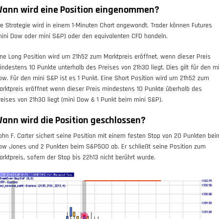
ann wird eine Position eingenommen?
ie Strategie wird in einem 1-Minuten Chart angewandt. Trader können Futures
mini Dow oder mini S&P) oder den equivalenten CFD handeln.
ine Long Position wird um 21h52 zum Marktpreis eröffnet, wenn dieser Preis
indestens 10 Punkte unterhalb des Preises von 21h30 liegt. Dies gilt für den mi
ow. Für den mini S&P ist es 1 Punkt. Eine Short Position wird um 21h52 zum
arktpreis eröffnet wenn dieser Preis mindestens 10 Punkte überhalb des
reises von 21h30 liegt (mini Dow & 1 Punkt beim mini S&P).
ann wird die Position geschlossen?
ohn F. Carter sichert seine Position mit einem festen Stop von 20 Punkten bei
ow Jones und 2 Punkten beim S&P500 ab. Er schließt seine Position zum
arktpreis, sofern der Stop bis 22h13 nicht berührt wurde.