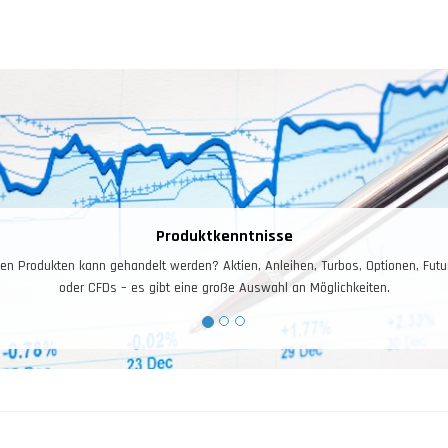
Risiko – und Moneymanagement
isiko- und Moneymanagement ist für das Trading entscheidend. Ihr Kontostand i
Arbeitskapital, dieses gilt es zuerst zu schützen, und dann zu vermehren.