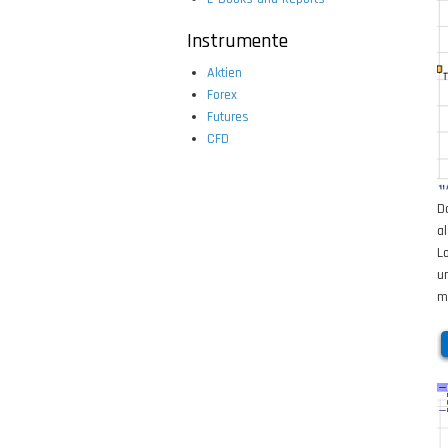
Instrumente
Aktien
Forex
Futures
CFD
D
a
L
u
m