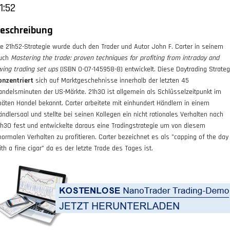
1:52
eschreibung
ie 21h52-Strategie wurde duch den Trader und Autor John F. Carter in seinem
uch
Mastering the trade: proven techniques for profiting from intraday and
wing trading set ups
(ISBN 0-07-145958-8) entwickelt. Diese Daytrading Strateg
onzentriert
sich auf Marktgeschehnisse innerhalb der letzten 45
andelsminuten der US-Märkte. 21h30 ist allgemein als Schlüsselzeitpunkt im
päten Handel bekannt. Carter arbeitete mit einhundert Händlern in einem
ändlersaal und stellte bei seinen Kollegen ein nicht rationales Verhalten nach
1h30 fest und entwickelte daraus eine Tradingstrategie um von diesem
normalen Verhalten zu profitieren. Carter bezeichnet es als "capping of the day
ith a fine cigar" da es der letzte Trade des Tages ist.