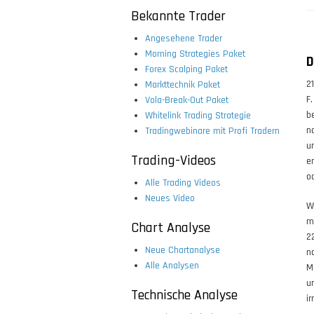
Bekannte Trader
Angesehene Trader
Morning Strategies Paket
D
Forex Scalping Paket
2
Markttechnik Paket
F
Vola-Break-Out Paket
b
Whitelink Trading Strategie
n
Tradingwebinare mit Profi Tradern
u
Trading-Videos
e
o
Alle Trading Videos
Neues Video
W
m
Chart Analyse
2
Neue Chartanalyse
n
Alle Analysen
M
u
Technische Analyse
i