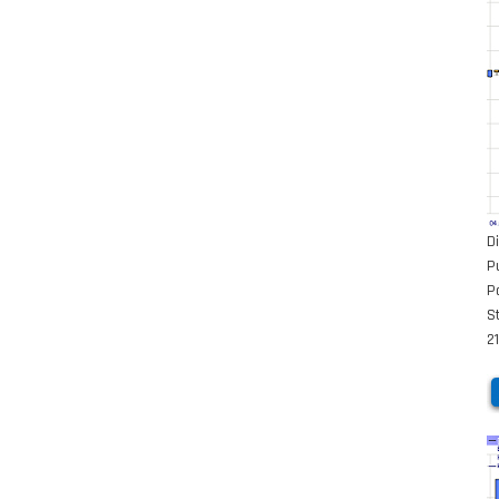
D
P
P
S
2