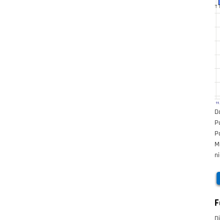
D
P
P
M
n
F
D