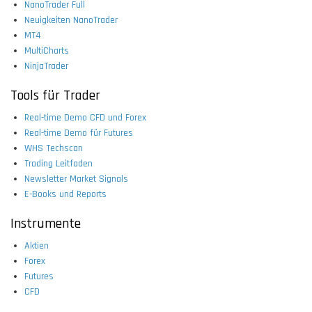
NanoTrader Full
Neuigkeiten NanoTrader
MT4
MultiCharts
NinjaTrader
Tools für Trader
Real-time Demo CFD und Forex
Real-time Demo für Futures
WHS Techscan
Trading Leitfaden
Newsletter Market Signals
E-Books und Reports
Instrumente
Aktien
Forex
Futures
CFD