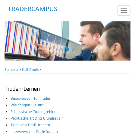
Direkt
zum
Toggle
Inhalt
naviga
Startseite
>
MultiCharts
>
Pfadnavigation
Traden-Lernen
Basiswissen für Trader
Wie fangen Sie an?
3 klassische Tradingfehler
Praktische Trading Grundregeln
Tipps von Profi-Tradern
Interviews mit Profi-Tradern