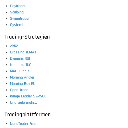
Daytrader
Scalping
Swingtrader
Systemtrader
Trading-Strategien
21:52
Crossing TEMAs
Dynamic RSI
Ichimoku TKC
MACD Triple
Morning Angler
Morning Buy EU
Open Trade
Range Leader S&P500
Und viele mehr...
Tradingplattformen
NanoTrader Free