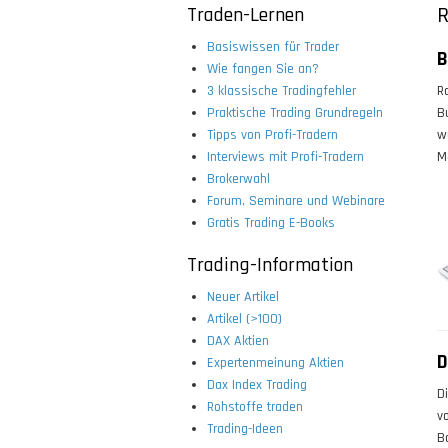
Traden-Lernen
R
Basiswissen für Trader
B
Wie fangen Sie an?
3 klassische Tradingfehler
R
Praktische Trading Grundregeln
B
Tipps von Profi-Tradern
w
Interviews mit Profi-Tradern
M
Brokerwahl
Forum, Seminare und Webinare
Gratis Trading E-Books
Trading-Information
Neuer Artikel
Artikel (>100)
DAX Aktien
D
Expertenmeinung Aktien
Dax Index Trading
D
Rohstoffe traden
v
Trading-Ideen
B