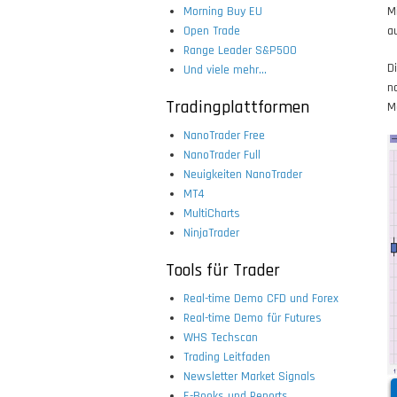
Morning Buy EU
M
Open Trade
a
Range Leader S&P500
D
Und viele mehr...
n
Tradingplattformen
Ma
NanoTrader Free
NanoTrader Full
Neuigkeiten NanoTrader
MT4
MultiCharts
NinjaTrader
Tools für Trader
Real-time Demo CFD und Forex
Real-time Demo für Futures
WHS Techscan
Trading Leitfaden
Newsletter Market Signals
E-Books und Reports