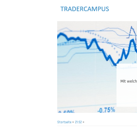
Direkt
zum
Inhalt
x
D
Startseite
>
21:52
>
Pfadnavigation