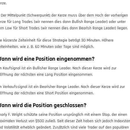
erze.
. Der Mittelpunkt (Schwerpunkt) der Kerze muss über dem Hoch der vorherigen
erze für Long Trades (wir nennen dies dann Bullish Range Leader) oder unter
em Low für Short Trades (wir nennen dies dann Bearish Range Leader) liegen.
ie kürzeste Zeiteinheit für diese Strategie beträgt 30 Minuten. Höhere
eiteinheiten, wie z. B. 60 Minuten oder Tage sind möglich.
ann wird eine Position eingenommen?
in Kaufsignal ist ein Bullisher Range Leader. Nach dieser Kerze wird zur
röffnung der nächsten eine Long Position eingenommen.
in Verkaufssignal ist ein Bearisher Range Leader. Nach dieser Kerze wird zur
röffnung der nächsten eine Short Position eingenommen.
ann wird die Position geschlossen?
harly F. Wright schützte seine Position ursprünglich mit einem Stop, der einen
aximalen Verlust von $500 zuließ. Seit dieser Zeit haben sich jedoch Indexsta
nd Volatilität erheblich geändert. Zusätzlich sind viele Trader auf den populären