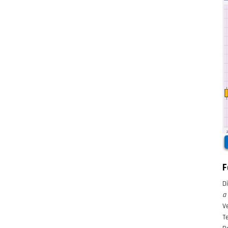
F
D
a
V
Te