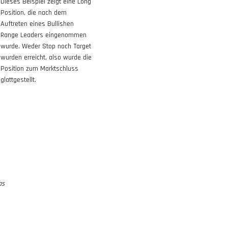
Dieses
Beispiel
zeigt eine Long
Position, die nach dem
Auftreten eines Bullishen
Range Leaders eingenommen
wurde. Weder Stop noch Target
wurden erreicht, also wurde die
Position zum Marktschluss
glattgestellt.
as