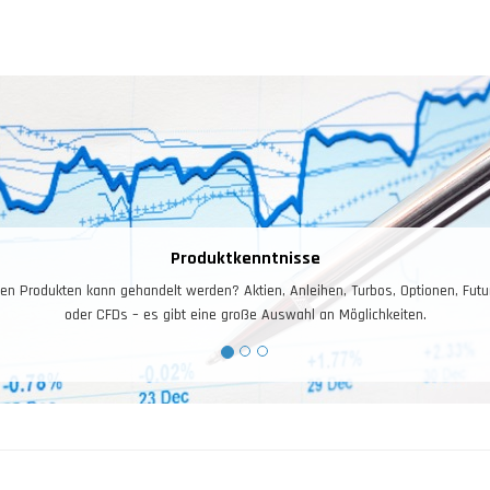
Risiko – und Moneymanagement
as Risiko- und Moneymanagement ist für das Trading entscheidend. Ihr Kontosta
Arbeitskapital, dieses gilt es zuerst zu schützen, und dann zu vermehre