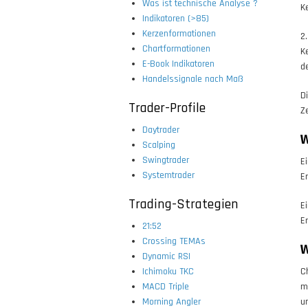
Was ist technische Analyse ?
K
Indikatoren (>85)
Kerzenformationen
2
Chartformationen
K
E-Book Indikatoren
d
Handelssignale nach Maß
D
Trader-Profile
Z
Daytrader
W
Scalping
Swingtrader
E
Systemtrader
E
Trading-Strategien
E
E
21:52
Crossing TEMAs
W
Dynamic RSI
Ichimoku TKC
C
MACD Triple
m
Morning Angler
u