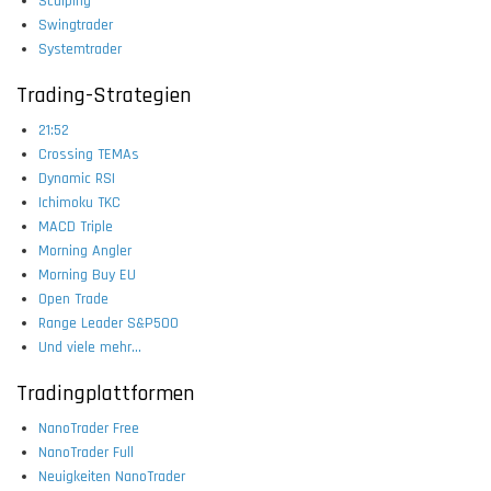
Scalping
Swingtrader
Systemtrader
Trading-Strategien
21:52
Crossing TEMAs
Dynamic RSI
Ichimoku TKC
MACD Triple
Morning Angler
Morning Buy EU
Open Trade
Range Leader S&P500
Und viele mehr...
Tradingplattformen
NanoTrader Free
NanoTrader Full
Neuigkeiten NanoTrader