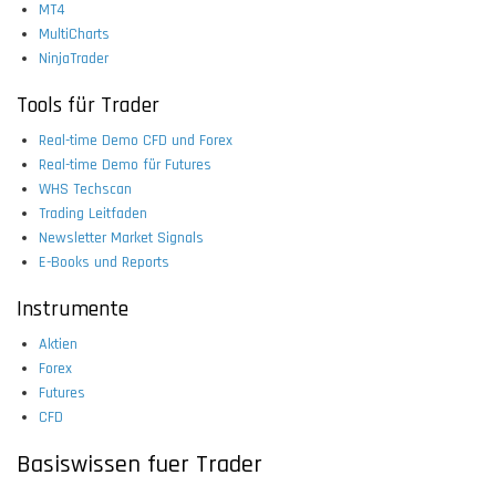
MT4
MultiCharts
NinjaTrader
Tools für Trader
Real-time Demo CFD und Forex
Real-time Demo für Futures
WHS Techscan
Trading Leitfaden
Newsletter Market Signals
E-Books und Reports
Instrumente
Aktien
Forex
Futures
CFD
Basiswissen fuer Trader