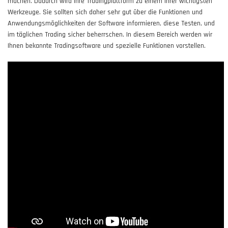
machen. Dadurch wird Ihre Tradingplattform zu einem Ihrer wichtigsten
Werkzeuge. Sie sollten sich daher sehr gut über die Funktionen und
Anwendungsmöglichkeiten der Software informieren, diese Testen, und
im täglichen Trading sicher beherrschen. In diesem Bereich werden wir
Ihnen bekannte Tradingsoftware und spezielle Funktionen vorstellen.