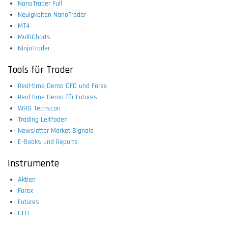
NanoTrader Full
Neuigkeiten NanoTrader
MT4
MultiCharts
NinjaTrader
Tools für Trader
Real-time Demo CFD und Forex
Real-time Demo für Futures
WHS Techscan
Trading Leitfaden
Newsletter Market Signals
E-Books und Reports
Instrumente
Aktien
Forex
Futures
CFD