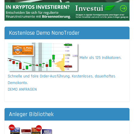
Kostenlose Demo NanoTrader
Mehr als 125 Indikatoren.
Schnelle und faire Order-Ausführung. Kostenloses, dauerhaftes
Demokonto.
DEMO ANFRAGEN
Anleger Bibliothek