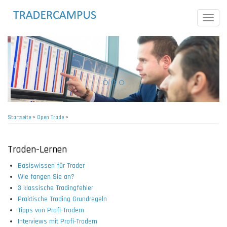
Direkt
zum
Toggle
Inhalt
naviga
Startseite
>
Open Trade
>
Pfadnavigation
Traden-Lernen
Basiswissen für Trader
Wie fangen Sie an?
3 klassische Tradingfehler
Praktische Trading Grundregeln
Tipps von Profi-Tradern
Interviews mit Profi-Tradern