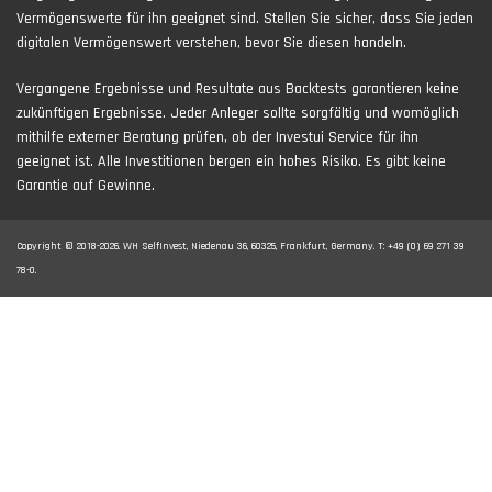
Vermögenswerte für ihn geeignet sind. Stellen Sie sicher, dass Sie jeden
digitalen Vermögenswert verstehen, bevor Sie diesen handeln.
Vergangene Ergebnisse und Resultate aus Backtests garantieren keine
zukünftigen Ergebnisse. Jeder Anleger sollte sorgfältig und womöglich
mithilfe externer Beratung prüfen, ob der Investui Service für ihn
geeignet ist. Alle Investitionen bergen ein hohes Risiko. Es gibt keine
Garantie auf Gewinne.
Copyright © 2018-2026. WH SelfInvest, Niedenau 36, 60325, Frankfurt, Germany. T: +49 (0) 69 271 39
78-0.