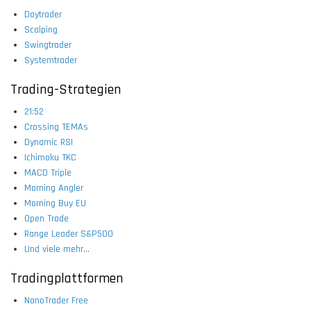
Daytrader
Scalping
Swingtrader
Systemtrader
Trading-Strategien
21:52
Crossing TEMAs
Dynamic RSI
Ichimoku TKC
MACD Triple
Morning Angler
Morning Buy EU
Open Trade
Range Leader S&P500
Und viele mehr...
Tradingplattformen
NanoTrader Free