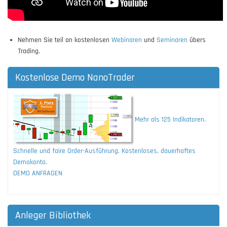
Nehmen Sie teil an kostenlosen
Webinaren
und
Seminaren
übers
Trading.
Kostenlose Demo NanoTrader
Mehr als 125 Indikatoren.
Schnelle und faire Order-Ausführung. Kostenloses, dauerhaftes
Demokonto.
DEMO ANFRAGEN
Anleger Bibliothek