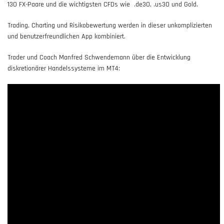
130 FX-Paare und die wichtigsten CFDs wie .de30, .us30 und Gold.
Trading, Charting und Risikobewertung werden in dieser unkomplizierten
und benutzerfreundlichen App kombiniert.
Trader und Coach Manfred Schwendemann über die Entwicklung
diskretionärer Handelssysteme im MT4: