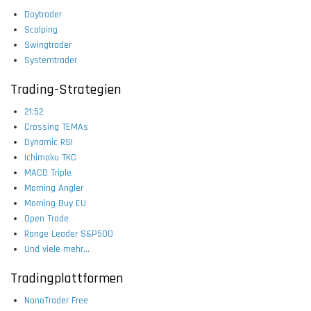
Daytrader
Scalping
Swingtrader
Systemtrader
Trading-Strategien
21:52
Crossing TEMAs
Dynamic RSI
Ichimoku TKC
MACD Triple
Morning Angler
Morning Buy EU
Open Trade
Range Leader S&P500
Und viele mehr...
Tradingplattformen
NanoTrader Free