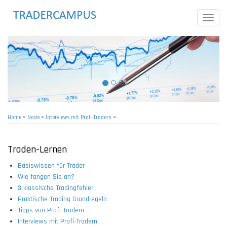
Skip
to
Toggle
main
naviga
content
Home
>
Node
>
Interviews mit Profi-Tradern
>
Breadcrumb
Traden-Lernen
Basiswissen für Trader
Wie fangen Sie an?
3 klassische Tradingfehler
Praktische Trading Grundregeln
Tipps von Profi-Tradern
Interviews mit Profi-Tradern