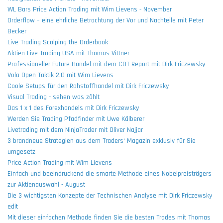
WL Bars Price Action Trading mit Wim Lievens - November
Orderflow – eine ehrliche Betrachtung der Vor und Nachteile mit Peter
Becker
Live Trading Scalping the Orderbook
Aktien Live-Trading USA mit Thomas Vittner
Professioneller Future Handel mit dem COT Report mit Dirk Friczewsky
Vola Open Taktik 2.0 mit Wim Lievens
Coole Setups für den Rohstoffhandel mit Dirk Friczewsky
Visual Trading - sehen was zählt
Das 1 x 1 des Forexhandels mit Dirk Friczewsky
Werden Sie Trading Pfadfinder mit Uwe Kälberer
Livetrading mit dem NinjaTrader mit Oliver Najjar
3 brandneue Strategien aus dem Traders‘ Magazin exklusiv für Sie
umgesetz
Price Action Trading mit Wim Lievens
Einfach und beeindruckend die smarte Methode eines Nobelpreisträgers
zur Aktienauswahl - August
Die 3 wichtigsten Konzepte der Technischen Analyse mit Dirk Friczewsky
edit
Mit dieser einfachen Methode finden Sie die besten Trades mit Thomas