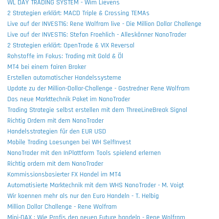
WL DAY TRADING SYSTEM - Wim Lievens
2 Strategien erklärt: MACD Triple & Crossing TEMAs
Live auf der INVEST16: Rene Wolfram live - Die Million Dollar Challenge
Live auf der INVEST16: Stefan Froehlich - Alleskönner NanoTrader
2 Strategien erklärt: OpenTrade & VIX Reversal
Rohstoffe im Fokus: Trading mit Gold & Öl
MT4 bei einem fairen Broker
Erstellen automatischer Handelssysteme
Update zu der Million-Dollar-Challenge - Gastredner Rene Wolfram
Das neue Markttechnik Paket im NanoTrader
Trading Strategie selbst erstellen mit dem ThreeLineBreak Signal
Richtig Ordern mit dem NanoTrader
Handelsstrategien für den EUR USD
Mobile Trading Loesungen bei WH SelfInvest
NanoTrader mit den InPlattform Tools spielend erlernen
Richtig ordern mit dem NanoTrader
Kommissionsbasierter FX Handel im MT4
Automatisierte Marktechnik mit dem WHS NanoTrader - M. Voigt
Wir koennen mehr als nur den Euro Handeln - T. Helbig
Million Dollar Challenge - Rene Wolfram
Mini-DAX : Wie Profis den neuen Future handeln - Rene Wolfram