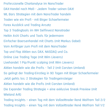
Professionelle Chartanalyse im NanoTrader
DAX-Handel nach Maß - Jedem Trader seinen DAX!
WL Bars Strategien mit dem NanoTrader handeln
Traden wie ein Profi - mit Birger Schaefermeier
Forex Ausblick und Trading Ansatz
Top 3 Tradingtools im WH Selfinvest Nanotrader
Heikin Ashi Charts und Tools für jedermann
Einfacher Boersenhandel mit Charts (mit Markus Gabel)
Vom Anfänger zum Profi mit dem NanoTrader
Top und Flop Aktien aus DAX, NASDAQ und Co.
Online Live Trading Tage (mit Wim Lievens)
Livehandel: 1 Pip/Punkt scalping (mit Wim Lievens)
Aktien handeln wie die Profis - Teil 2 (mit Carsten Umland)
So gelingt der Trading-Einstieg in 90 Tagen mit Birger Schaefermeier
Jetzt gehts los: 2 Strategien für Tradingeinsteiger
Aktien handeln wie die Profis (mit Carsten Umland)
Die Expander Trading Strategie + eine exklusive Sneak Preview (mit
Wieland Arlt)
Trading Insights – einen Tag mit dem Vollzeittrader René Wolfram Teil 2/2
Trading Insights – einen Tag mit dem Vollzeittrader René Wolfram Teil 1/2