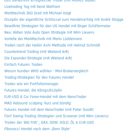
Das Geheimnis erfolgreicher Trader (mit Markus Gabel)
Livetrading Tag mit René Wolfram
Markttechnik 360 Grad mit Michael Voigt
Disziplin der eigentliche Schlüssel zum Handelserfolg mit André Stagge
Bewährte Strategien für den US Handel mit Birger Schäfermeier
Neu: Aktien Vola Auto Open Strategie mit Wim Lievens
Vorteile der Markttechnik mit Mario Lüddemann
Traden nach der Heikin Ashi Methode mit Helmut Schmidt
Countertrend Trading (mit Wieland Arlt)
Die Expander-Strategie (mit Wieland Arlt)
Einfach Futures Traden
Warum Kunden WHS wählen - Mini-Brokervergleich
Trading-Strategien für den Futures Handel
Traden wie ein Portfoliomanager
Futures-Handel, die Königsdisziplin
EUR-USD & Co: Forex-Handel mit dem NanoTrader
MAD Rebound scalping ‘kurz und bündig’
Futures Handel mit dem NanoTrader (mit Peter Soodt)
Fünf Swing-Trading Strategien und Screener (mit Wim Lievens)
Traden der ‘BIG FIVE’_ DAX, DOW, GOLD, ÖL & EUR-USD
Fibonacci Handel nach dem „Born Style“