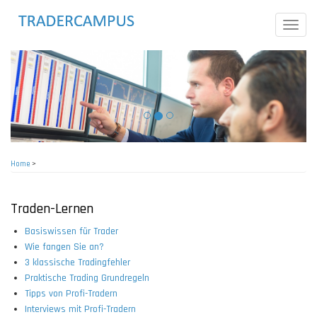
Skip
to
Toggle
main
naviga
content
Home
>
Breadcrumb
Traden-Lernen
Basiswissen für Trader
Wie fangen Sie an?
3 klassische Tradingfehler
Praktische Trading Grundregeln
Tipps von Profi-Tradern
Interviews mit Profi-Tradern