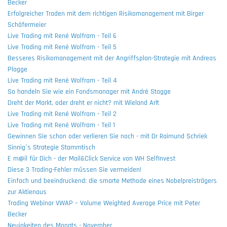
Becker
Erfolgreicher Traden mit dem richtigen Risikomanagement mit Birger
Schäfermeier
Live Trading mit René Wolfram - Teil 6
Live Trading mit René Wolfram - Teil 5
Besseres Risikomanagement mit der Angriffsplan-Strategie mit Andreas
Plagge
Live Trading mit René Wolfram - Teil 4
So handeln Sie wie ein Fondsmanager mit André Stagge
Dreht der Markt, oder dreht er nicht? mit Wieland Arlt
Live Trading mit René Wolfram - Teil 2
Live Trading mit René Wolfram - Teil 1
Gewinnen Sie schon oder verlieren Sie noch - mit Dr Raimund Schriek
Sinnig´s Strategie Stammtisch
E m@il für Dich - der Mail&Click Service von WH SelfInvest
Diese 3 Trading-Fehler müssen Sie vermeiden!
Einfach und beeindruckend: die smarte Methode eines Nobelpreisträgers
zur Aktienaus
Trading Webinar VWAP – Volume Weighted Average Price mit Peter
Becker
Neuigkeiten des Monats - November