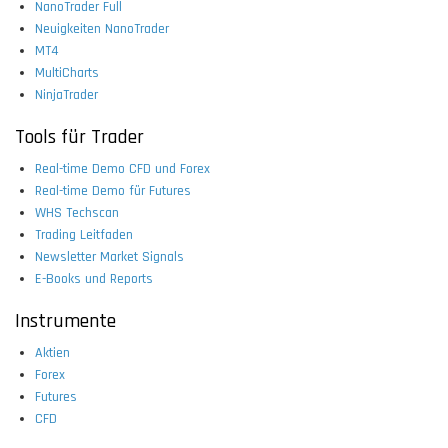
NanoTrader Full
Neuigkeiten NanoTrader
MT4
MultiCharts
NinjaTrader
Tools für Trader
Real-time Demo CFD und Forex
Real-time Demo für Futures
WHS Techscan
Trading Leitfaden
Newsletter Market Signals
E-Books und Reports
Instrumente
Aktien
Forex
Futures
CFD