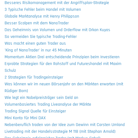
Besseres Risikomanagement mit der Angriffsplan-Strategie
3 Typische Fehler beim Handel mit Volumen
Globale Marktanalyse mit Henry Philippson
Besser Scalpen mit dem NanoTrader
Das Geheimnis von Volumen und Orderflow mit Orkan Kuyas
So vermeiden Sie typische Trading-Fehler
Was macht einen guten Trader aus
'King of NanoTrader' in nur 45 Minuten
Momentum Aktien Drei entscheidende Prinzipien beim Investieren
Erprobte Strategien für den Rohstoff und Futureshandel mit Maxim
Schulz
2 Strategien für Tradingeinsteiger
Was können wir im neuen Börsenjahr an den Märkten erwarten (mit
Rüdiger Born)
Wie legt ein Nobelpreisträger sein Geld an
Volumenbasiertes Trading Liveanalyse der Märkte
Trading Signal Quelle für Einsteiger
Mini Konto für Mini DAX
Nebenberuflich traden von der Idee zum Gewinn mit Carsten Umland
Livetrading mit der Handelsstrategie M 118 (mit Stephan Arnold)