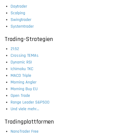
Daytrader
Scalping
Swingtrader
Systemtrader
Trading-Strategien
21:52
Crossing TEMAs
Dynamic RSI
Ichimoku TKC
MACD Triple
Morning Angler
Morning Buy EU
Open Trade
Range Leader S&P500
Und viele mehr...
Tradingplattformen
NanoTrader Free