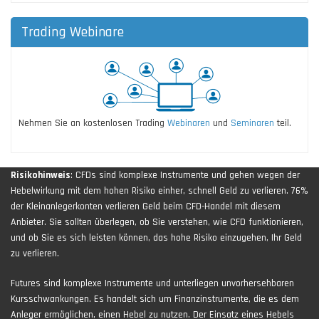
Trading Webinare
Nehmen Sie an kostenlosen Trading
Webinaren
und
Seminaren
teil.
Risikohinweis
: CFDs sind komplexe Instrumente und gehen wegen der
Hebelwirkung mit dem hohen Risiko einher, schnell Geld zu verlieren. 76%
der Kleinanlegerkonten verlieren Geld beim CFD-Handel mit diesem
Anbieter. Sie sollten überlegen, ob Sie verstehen, wie CFD funktionieren,
und ob Sie es sich leisten können, das hohe Risiko einzugehen, Ihr Geld
zu verlieren.
Futures sind komplexe Instrumente und unterliegen unvorhersehbaren
Kursschwankungen. Es handelt sich um Finanzinstrumente, die es dem
Anleger ermöglichen, einen Hebel zu nutzen. Der Einsatz eines Hebels