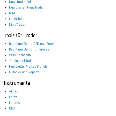
NanoTrader Full
Neuigkeiten NanoTrader
MT4
MultiCharts
NinjaTrader
Tools für Trader
Real-time Demo CFD und Forex
Real-time Demo für Futures
WHS Techscan
Trading Leitfaden
Newsletter Market Signals
E-Books und Reports
Instrumente
Aktien
Forex
Futures
CFD