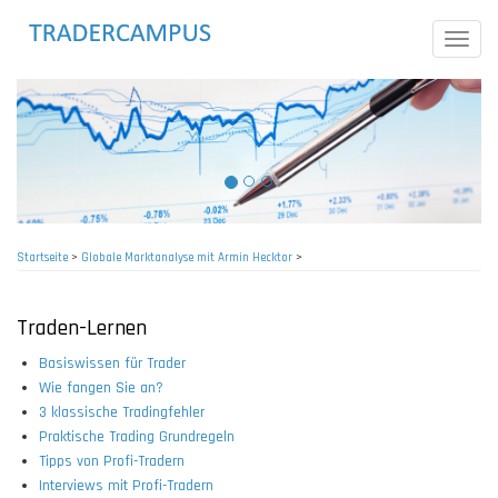
Direkt
zum
Toggle
Inhalt
naviga
Startseite
>
Globale Marktanalyse mit Armin Hecktor
>
Pfadnavigation
Traden-Lernen
Basiswissen für Trader
Wie fangen Sie an?
3 klassische Tradingfehler
Praktische Trading Grundregeln
Tipps von Profi-Tradern
Interviews mit Profi-Tradern