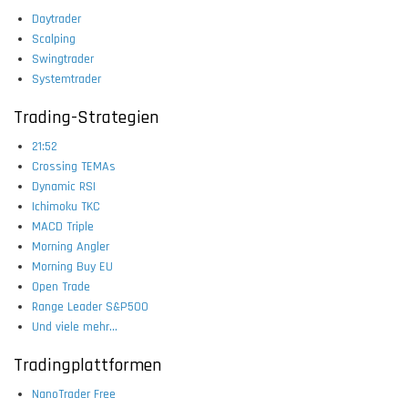
Daytrader
Scalping
Swingtrader
Systemtrader
Trading-Strategien
21:52
Crossing TEMAs
Dynamic RSI
Ichimoku TKC
MACD Triple
Morning Angler
Morning Buy EU
Open Trade
Range Leader S&P500
Und viele mehr...
Tradingplattformen
NanoTrader Free