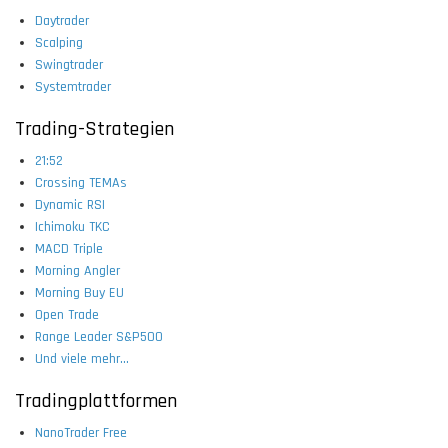
Daytrader
Scalping
Swingtrader
Systemtrader
Trading-Strategien
21:52
Crossing TEMAs
Dynamic RSI
Ichimoku TKC
MACD Triple
Morning Angler
Morning Buy EU
Open Trade
Range Leader S&P500
Und viele mehr...
Tradingplattformen
NanoTrader Free