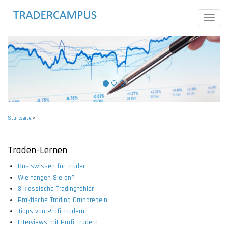
Direkt
zum
Toggle
Inhalt
naviga
Startseite
>
Pfadnavigation
Traden-Lernen
Basiswissen für Trader
Wie fangen Sie an?
3 klassische Tradingfehler
Praktische Trading Grundregeln
Tipps von Profi-Tradern
Interviews mit Profi-Tradern