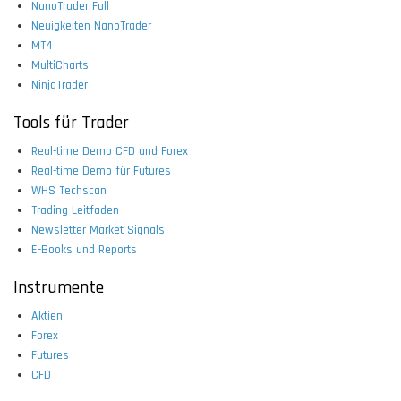
NanoTrader Full
Neuigkeiten NanoTrader
MT4
MultiCharts
NinjaTrader
Tools für Trader
Real-time Demo CFD und Forex
Real-time Demo für Futures
WHS Techscan
Trading Leitfaden
Newsletter Market Signals
E-Books und Reports
Instrumente
Aktien
Forex
Futures
CFD