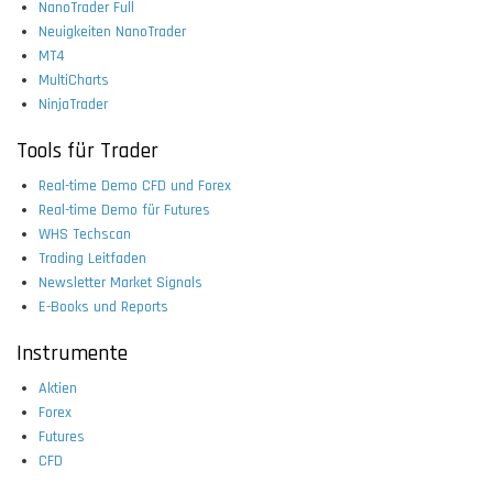
NanoTrader Full
Neuigkeiten NanoTrader
MT4
MultiCharts
NinjaTrader
Tools für Trader
Real-time Demo CFD und Forex
Real-time Demo für Futures
WHS Techscan
Trading Leitfaden
Newsletter Market Signals
E-Books und Reports
Instrumente
Aktien
Forex
Futures
CFD