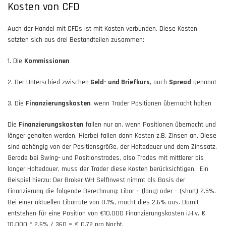
Kosten von CFD
Auch der Handel mit CFDs ist mit Kosten verbunden. Diese Kosten
setzten sich aus drei Bestandteilen zusammen:
1. Die
Kommissionen
2. Der Unterschied zwischen
Geld- und Briefkurs
, auch
Spread
genannt
3. Die
Finanzierungskosten
, wenn Trader Positionen übernacht halten
Die
Finanzierungskosten
fallen nur an, wenn Positionen übernacht und
länger gehalten werden. Hierbei fallen dann Kosten z.B. Zinsen an. Diese
sind abhängig von der Positionsgröße, der Haltedauer und dem Zinssatz.
Gerade bei Swing- und Positionstrades, also Trades mit mittlerer bis
langer Haltedauer, muss der Trader diese Kosten berücksichtigen. Ein
Beispiel hierzu: Der Broker WH SelfInvest nimmt als Basis der
Finanzierung die folgende Berechnung: Libor + (long) oder – (short) 2.5%.
Bei einer aktuellen Liborrate von 0.1%, macht dies 2.6% aus. Damit
entstehen für eine Position von €10.000 Finanzierungskosten i.H.v. €
10.000 * 2.6% / 360 = € 0.72 pro Nacht.