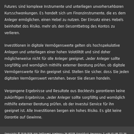
Futures sind komplexe Instrumente und unterliegen unvorhersehbaren
Kursschwankungen. Es handelt sich um Finanzinstrumente, die es dem
Anleger ermöglichen, einen Hebel zu nutzen. Der Einsatz eines Hebels
beinhaltet das Risiko, mehr als den Gesamtbetrag des Kontos zu
verlieren.
Investitionen in digitale Vermögenswerte gelten als hochspekulative
Anlagen und unterliegen einer hohen Volatilität und sind daher
möglicherweise nicht für alle Anleger geeignet. Jeder Anleger sollte
sorgfältig und womöglich mithilfe externer Beratung prüfen, ob digitale
Vermögenswerte für ihn geeignet sind. Stellen Sie sicher, dass Sie jeden
digitalen Vermögenswert verstehen, bevor Sie diesen handeln.
Vergangene Ergebnisse und Resultate aus Backtests garantieren keine
zukünftigen Ergebnisse. Jeder Anleger sollte sorgfältig und womöglich
mithilfe externer Beratung prüfen, ob der Investui Service für ihn
geeignet ist. Alle Investitionen bergen ein hohes Risiko. Es gibt keine
Garantie auf Gewinne.
Copyright © 2018-2026. WH SelfInvest, Niedenau 36, 60325, Frankfurt, Germany. T: +49 (0) 69 271 39