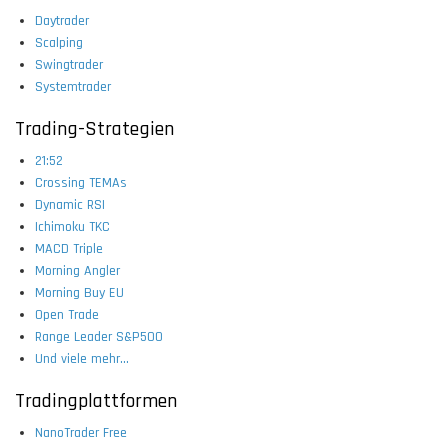
Daytrader
Scalping
Swingtrader
Systemtrader
Trading-Strategien
21:52
Crossing TEMAs
Dynamic RSI
Ichimoku TKC
MACD Triple
Morning Angler
Morning Buy EU
Open Trade
Range Leader S&P500
Und viele mehr...
Tradingplattformen
NanoTrader Free