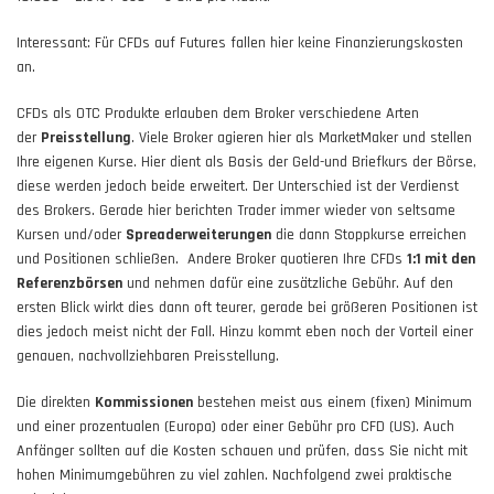
Interessant: Für CFDs auf Futures fallen hier keine Finanzierungskosten
an.
CFDs als OTC Produkte erlauben dem Broker verschiedene Arten
der
Preisstellung
. Viele Broker agieren hier als MarketMaker und stellen
Ihre eigenen Kurse. Hier dient als Basis der Geld-und Briefkurs der Börse,
diese werden jedoch beide erweitert. Der Unterschied ist der Verdienst
des Brokers. Gerade hier berichten Trader immer wieder von seltsame
Kursen und/oder
Spreaderweiterungen
die dann Stoppkurse erreichen
und Positionen schließen. Andere Broker quotieren Ihre CFDs
1:1 mit den
Referenzbörsen
und nehmen dafür eine zusätzliche Gebühr. Auf den
ersten Blick wirkt dies dann oft teurer, gerade bei größeren Positionen ist
dies jedoch meist nicht der Fall. Hinzu kommt eben noch der Vorteil einer
genauen, nachvollziehbaren Preisstellung.
Die direkten
Kommissionen
bestehen meist aus einem (fixen) Minimum
und einer prozentualen (Europa) oder einer Gebühr pro CFD (US). Auch
Anfänger sollten auf die Kosten schauen und prüfen, dass Sie nicht mit
hohen Minimumgebühren zu viel zahlen. Nachfolgend zwei praktische