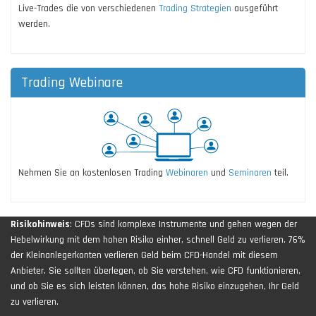
Live-Trades die von verschiedenen
Trading Strategien
ausgeführt
werden.
Trading Webinare
Nehmen Sie an kostenlosen Trading
Webinaren
und
Seminaren
teil.
Risikohinweis
: CFDs sind komplexe Instrumente und gehen wegen der
Hebelwirkung mit dem hohen Risiko einher, schnell Geld zu verlieren. 76%
der Kleinanlegerkonten verlieren Geld beim CFD-Handel mit diesem
Anbieter. Sie sollten überlegen, ob Sie verstehen, wie CFD funktionieren,
und ob Sie es sich leisten können, das hohe Risiko einzugehen, Ihr Geld
zu verlieren.