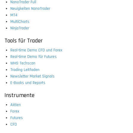
NanoTrader Full
Neuigkeiten NanoTrader
MT4
MultiCharts
NinjaTrader
Tools für Trader
Real-time Demo CFD und Forex
Real-time Demo für Futures
WHS Techscan
Trading Leitfaden
Newsletter Market Signals
E-Books und Reports
Instrumente
Aktien
Forex
Futures
CFD