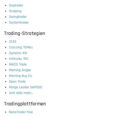
Daytrader
Scalping
Swingtrader
Systemtrader
Trading-Strategien
21:52
Crossing TEMAs
Dynamic RSI
Ichimoku TKC
MACD Triple
Morning Angler
Morning Buy EU
Open Trade
Range Leader S&P500
Und viele mehr...
Tradingplattformen
NanoTrader Free