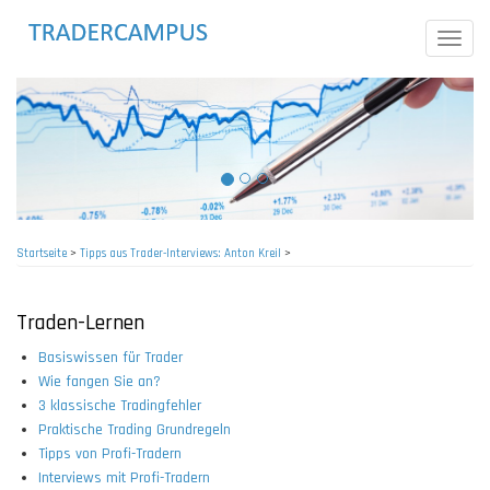
Direkt
zum
Toggle
Inhalt
naviga
Startseite
>
Tipps aus Trader-Interviews: Anton Kreil
>
Pfadnavigation
Traden-Lernen
Basiswissen für Trader
Wie fangen Sie an?
3 klassische Tradingfehler
Praktische Trading Grundregeln
Tipps von Profi-Tradern
Interviews mit Profi-Tradern