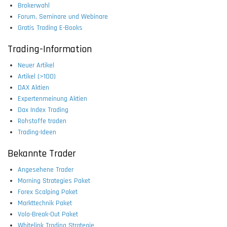
Brokerwahl
Forum, Seminare und Webinare
Gratis Trading E-Books
Trading-Information
Neuer Artikel
Artikel (>100)
DAX Aktien
Expertenmeinung Aktien
Dax Index Trading
Rohstoffe traden
Trading-Ideen
Bekannte Trader
Angesehene Trader
Morning Strategies Paket
Forex Scalping Paket
Markttechnik Paket
Vola-Break-Out Paket
Whitelink Trading Strategie