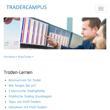
Direkt
zum
Toggle
Inhalt
naviga
Startseite
>
NinjaTrader
>
Pfadnavigation
Traden-Lernen
Basiswissen für Trader
Wie fangen Sie an?
3 klassische Tradingfehler
Praktische Trading Grundregeln
Tipps von Profi-Tradern
Interviews mit Profi-Tradern