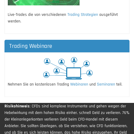
Live-Trades die von verschiedenen
Trading Strategien
ausgeführt
werden.
Trading Webinare
Nehmen Sie an kostenlosen Trading
Webinaren
und
Seminaren
teil.
Risikohinweis
: CFDs sind komplexe Instrumente und gehen wegen der
Hebelwirkung mit dem hohen Risiko einher, schnell Geld zu verlieren. 76%
der Kleinanlegerkonten verlieren Geld beim CFD-Handel mit diesem
Anbieter. Sie sollten überlegen, ob Sie verstehen, wie CFD funktionieren,
und ob Sie es sich leisten können, das hohe Risiko einzugehen, Ihr Geld