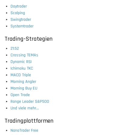
Daytrader
Scalping
Swingtrader
Systemtrader
Trading-Strategien
21:52
Crossing TEMAs
Dynamic RSI
Ichimoku TKC
MACD Triple
Morning Angler
Morning Buy EU
Open Trade
Range Leader S&P500
Und viele mehr...
Tradingplattformen
NanoTrader Free