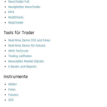
NanoTrader Full
Neuigkeiten NanoTrader
MT4
MultiCharts
NinjaTrader
Tools für Trader
Real-time Demo CFD und Forex
Real-time Demo für Futures
WHS Techscan
Trading Leitfaden
Newsletter Market Signals
E-Books und Reports
Instrumente
Aktien
Forex
Futures
CFD