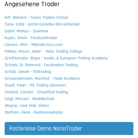
Angesehene Trader
Arlt, Wieland - Torero Traders School
Cene, Erdal - professioneller Börsenhandel
Gabel, Markus - DowHow
Kuyas, Orkan - Facebooktrader
Lievens, Wim - Mytradeclass.com
Petkov, Kroum „Koko“ - Koko Trading College
Schäfermeier, Birger - tradAc & European Trading Academy
Schriek, Dr. Raimund - Faszination Trading
Schütz, Daniel - fit4trading
Schwendemann, Manfred - Trade-Academy
Soodt, Peter - PS Trading Seminars
Umland, Carsten - Simplified trading
Voigt, Michael - Markttechnik
Wagner, Uwe (inkl. Video)
Wolfram, René - Realmoneytrader
Kostenlose Demo NanoTrader