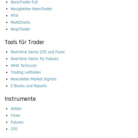
NanoTrader Full
Neuigkeiten NanoTrader
MT4
MultiCharts
NinjaTrader
Tools für Trader
Real-time Demo CFD und Forex
Real-time Demo für Futures
WHS Techscan
Trading Leitfaden
Newsletter Market Signals
E-Books und Reports
Instrumente
Aktien
Forex
Futures
CFD