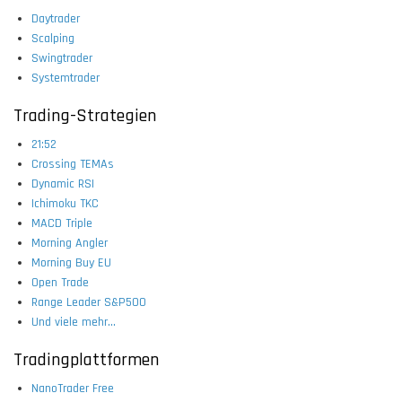
Daytrader
Scalping
Swingtrader
Systemtrader
Trading-Strategien
21:52
Crossing TEMAs
Dynamic RSI
Ichimoku TKC
MACD Triple
Morning Angler
Morning Buy EU
Open Trade
Range Leader S&P500
Und viele mehr...
Tradingplattformen
NanoTrader Free