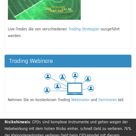
Live-Trades die von verschiedenen
Trading Strategien
ausgeführt
werden.
Trading Webinare
Nehmen Sie an kostenlosen Trading
Webinaren
und
Seminaren
teil.
Risikohinweis
: CFDs sind komplexe Instrumente und gehen wegen der
Hebelwirkung mit dem hohen Risiko einher, schnell Geld zu verlieren. 76%
der Kleinanlegerkonten verlieren Geld beim CFD-Handel mit diesem