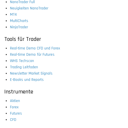
NanoTrader Full
Neuigkeiten NanoTrader
MT4
MultiCharts
NinjaTrader
Tools für Trader
Real-time Demo CFD und Forex
Real-time Demo für Futures
WHS Techscan
Trading Leitfaden
Newsletter Market Signals
E-Books und Reports
Instrumente
Aktien
Forex
Futures
CFD