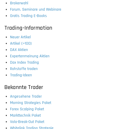
Brokerwahl
Forum, Seminare und Webinare
Gratis Trading E-Books
Trading-Information
Neuer Artikel
Artikel (>100)
DAX Aktien
Expertenmeinung Aktien
Dax Index Trading
Rohstoffe traden
Trading-Ideen
Bekannte Trader
Angesehene Trader
Morning Strategies Paket
Forex Scalping Paket
Markttechnik Paket
Vola-Break-Out Paket
Whitelink Trading Strategie