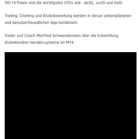
130 FX-Paare und die wichtigsten CFDs wie .de30, .us30 und Gold.
Trading, Charting und Risikobewertung werden in dieser unkomplizierten
und benutzerfreundlichen App kombiniert.
Trader und Coach Manfred Schwendemann über die Entwicklung
diskretionärer Handelssysteme im MT4: