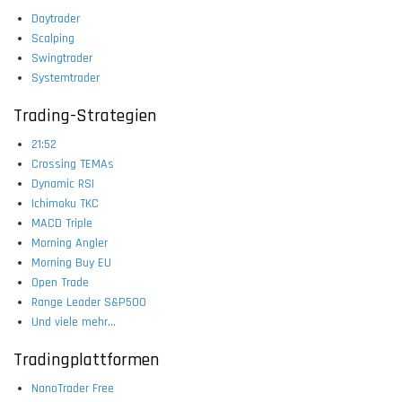
Daytrader
Scalping
Swingtrader
Systemtrader
Trading-Strategien
21:52
Crossing TEMAs
Dynamic RSI
Ichimoku TKC
MACD Triple
Morning Angler
Morning Buy EU
Open Trade
Range Leader S&P500
Und viele mehr...
Tradingplattformen
NanoTrader Free