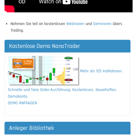
Nehmen Sie teil an kostenlosen
Webinaren
und
Seminaren
übers
Trading.
Kostenlose Demo NanoTrader
Mehr als 125 Indikatoren.
Schnelle und faire Order-Ausführung. Kostenloses, dauerhaftes
Demokonto.
DEMO ANFRAGEN
Anleger Bibliothek