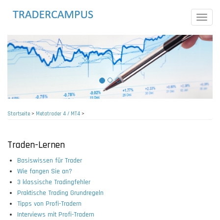
Direkt
zum
Toggle
Inhalt
naviga
Startseite
>
Metatrader 4 / MT4
>
Pfadnavigation
Traden-Lernen
Basiswissen für Trader
Wie fangen Sie an?
3 klassische Tradingfehler
Praktische Trading Grundregeln
Tipps von Profi-Tradern
Interviews mit Profi-Tradern