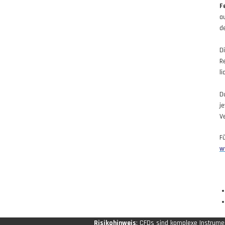
F
a
de
D
R
l
D
j
V
F
w
Risikohinweis
: CFDs sind komplexe Instrum