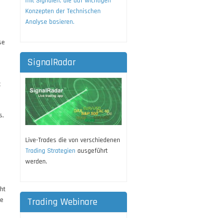
mit Signalen, die auf wichtigen
Konzepten der Technischen
Analyse basieren.
se
SignalRadar
t
s,
Live-Trades die von verschiedenen
Trading Strategien
ausgeführt
werden.
ht
Trading Webinare
se