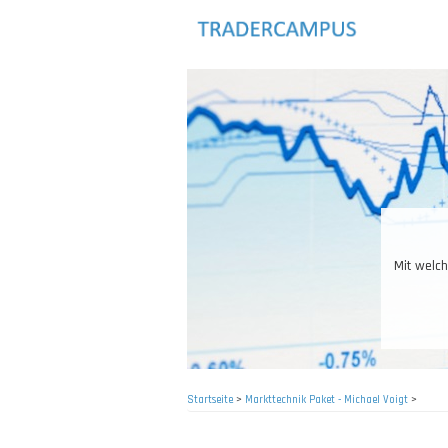
Direkt
zum
Inhalt
Produktkenntnisse
ann gehandelt werden? Aktien, Anleihen, Turbos, Optionen, Futures, Forex
 CFDs – es gibt eine große Auswahl an Möglichkeiten.
Startseite
>
Markttechnik Paket - Michael Voigt
>
Pfadnavigation