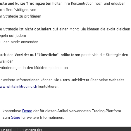
este und kurze Tradingzeiten
halten Ihre Konzentration hoch und erlauben
uch Berufstätigen, von
r Strategie zu profitieren
ie Strategie ist
nicht optimiert
auf einen Markt: Sie können die exakt gleichen
egeln auf jedem
iquiden Markt anwenden
urch den
Verzicht auf "künstliche" Indikatoren
passt sich die Strategie den
eweiligen
eränderungen in den Märkten spielend an
ür weitere Informationen können Sie
Herrn Heitkötter
über seine Webseite
ww.whitelinktrading.ch
kontaktieren.
kostenlose
Demo
der für diesen Artikel verwendeten Trading-Plattform.
zum
Store
für weitere Informationen.
ente und gehen wegen der