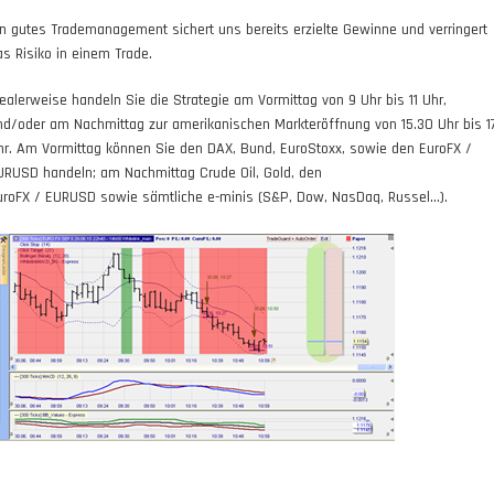
in gutes Trademanagement sichert uns bereits erzielte Gewinne und verringert
as Risiko in einem Trade.
dealerweise handeln Sie die Strategie am Vormittag von 9 Uhr bis 11 Uhr,
nd/oder am Nachmittag zur amerikanischen Markteröffnung von 15.30 Uhr bis 1
hr. Am Vormittag können Sie den DAX, Bund, EuroStoxx, sowie den EuroFX /
URUSD handeln; am Nachmittag Crude Oil, Gold, den
uroFX / EURUSD sowie sämtliche e-minis (S&P, Dow, NasDaq, Russel...).