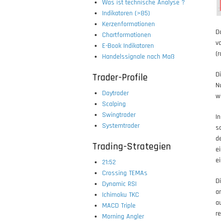
Was ist technische Analyse ?
Indikatoren (>85)
Kerzenformationen
D
Chartformationen
v
E-Book Indikatoren
(r
Handelssignale nach Maß
D
Trader-Profile
N
Daytrader
w
Scalping
Swingtrader
I
Systemtrader
s
d
Trading-Strategien
e
e
21:52
Crossing TEMAs
D
Dynamic RSI
a
Ichimoku TKC
a
MACD Triple
re
Morning Angler