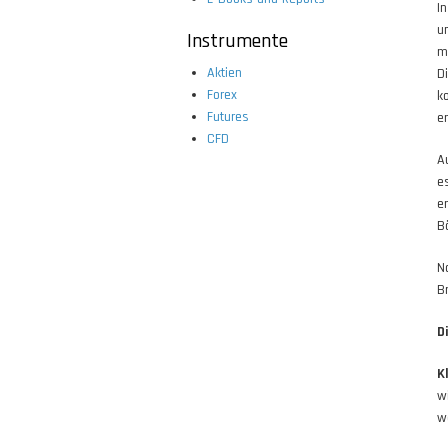
I
u
Instrumente
m
Aktien
D
Forex
k
Futures
e
CFD
A
e
e
B
N
B
D
K
w
w