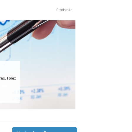
Startseite
Hauptnavigation
Risiko – und Moneymanagement
iko- und Moneymanagement ist für das Trading entscheidend. Ihr Kontostand is
Arbeitskapital, dieses gilt es zuerst zu schützen, und dann zu vermehren.