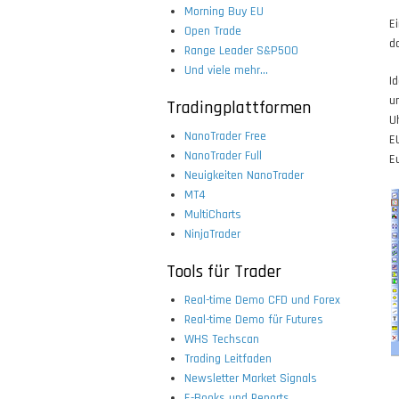
Morning Buy EU
E
Open Trade
d
Range Leader S&P500
Und viele mehr...
I
u
Tradingplattformen
U
NanoTrader Free
E
NanoTrader Full
E
Neuigkeiten NanoTrader
MT4
MultiCharts
NinjaTrader
Tools für Trader
Real-time Demo CFD und Forex
Real-time Demo für Futures
WHS Techscan
Trading Leitfaden
Newsletter Market Signals
E-Books und Reports