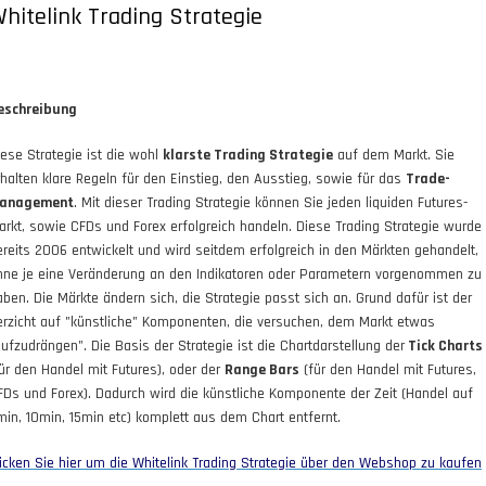
hitelink Trading Strategie
eschreibung
iese Strategie ist die wohl
klarste Trading Strategie
auf dem Markt. Sie
rhalten klare Regeln für den Einstieg, den Ausstieg, sowie für das
Trade-
anagement
. Mit dieser Trading Strategie können Sie jeden liquiden Futures-
arkt, sowie CFDs und Forex erfolgreich handeln. Diese Trading Strategie wurde
ereits 2006 entwickelt und wird seitdem erfolgreich in den Märkten gehandelt,
hne je eine Veränderung an den Indikatoren oder Parametern vorgenommen zu
aben. Die Märkte ändern sich, die Strategie passt sich an. Grund dafür ist der
erzicht auf "künstliche" Komponenten, die versuchen, dem Markt etwas
aufzudrängen". Die Basis der Strategie ist die Chartdarstellung der
Tick Charts
für den Handel mit Futures), oder der
Range Bars
(für den Handel mit Futures,
FDs und Forex). Dadurch wird die künstliche Komponente der Zeit (Handel auf
min, 10min, 15min etc) komplett aus dem Chart entfernt.
licken Sie hier um die Whitelink Trading Strategie über den Webshop zu kaufen