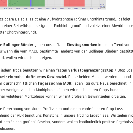
as obere Beispiel zeigt eine Aufwärtsphase (grüner Charthintergrund), gefolgt
on einer Seitwärtsphase (grauer Farbhintergrund) und zuletzt einer Abwärtspha
oter Charthintergrund).
ie
Bollinger Bänder
geben uns präzise
Einstiegsmarken
in einem Trend vor.
ur wenn die vom MACD bestimmte Tendenz von den Bollinger Bändern gestütz
ird, wollen wir auch einsteigen.
n jedem Trade benutzen wir einen festen
Verlustbegrenzungsstop
/ Stop Los
owie ein vorher
definiertes Gewinnziel
. Diese beiden Marken werden anhand
er
durchschnittlichen Tagesspanne
(
ADR
) jeden Tag aufs Neue berechnet. In
iner weniger volatilen Marktphase können wir mit kleineren Stops handeln, in
iner volatileren Marktphase können wir mit größeren Gewinnzielen arbeiten.
ie Berechnung von klaren Profitzielen und einem vordefinierten Stop Loss
nhand der ADR bringt uns Konstanz in unsere Trading Ergebnisse. Wir zielen nic
uf den "einen großen" Gewinn, sondern wollen kontinuierlich positive Ergebnis
alisieren.