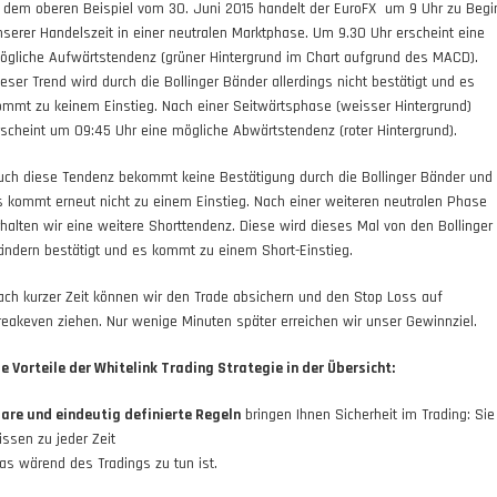
n dem oberen Beispiel vom 30. Juni 2015 handelt der EuroFX um 9 Uhr zu Begi
nserer Handelszeit in einer neutralen Marktphase. Um 9.30 Uhr erscheint eine
ögliche Aufwärtstendenz (grüner Hintergrund im Chart aufgrund des MACD).
ieser Trend wird durch die Bollinger Bänder allerdings nicht bestätigt und es
ommt zu keinem Einstieg. Nach einer Seitwärtsphase (weisser Hintergrund)
rscheint um 09:45 Uhr eine mögliche Abwärtstendenz (roter Hintergrund).
uch diese Tendenz bekommt keine Bestätigung durch die Bollinger Bänder und
s kommt erneut nicht zu einem Einstieg. Nach einer weiteren neutralen Phase
rhalten wir eine weitere Shorttendenz. Diese wird dieses Mal von den Bollinger
ändern bestätigt und es kommt zu einem Short-Einstieg.
ach kurzer Zeit können wir den Trade absichern und den Stop Loss auf
reakeven ziehen. Nur wenige Minuten später erreichen wir unser Gewinnziel.
ie Vorteile der Whitelink Trading Strategie in der Übersicht:
lare und eindeutig definierte Regeln
bringen Ihnen Sicherheit im Trading: Sie
issen zu jeder Zeit
as wärend des Tradings zu tun ist.