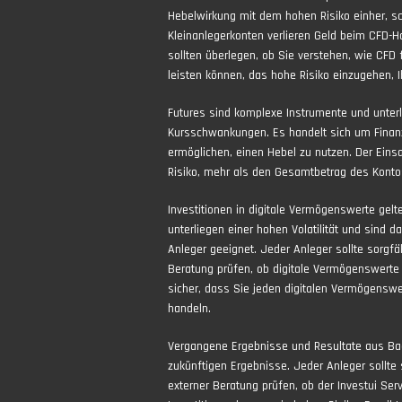
Hebelwirkung mit dem hohen Risiko einher, sch
Kleinanlegerkonten verlieren Geld beim CFD-H
sollten überlegen, ob Sie verstehen, wie CFD 
leisten können, das hohe Risiko einzugehen, Ih
Futures sind komplexe Instrumente und unter
Kursschwankungen. Es handelt sich um Finan
ermöglichen, einen Hebel zu nutzen. Der Eins
Risiko, mehr als den Gesamtbetrag des Kontos
Investitionen in digitale Vermögenswerte gel
unterliegen einer hohen Volatilität und sind d
Anleger geeignet. Jeder Anleger sollte sorgfä
Beratung prüfen, ob digitale Vermögenswerte f
sicher, dass Sie jeden digitalen Vermögenswe
handeln.
Vergangene Ergebnisse und Resultate aus Bac
zukünftigen Ergebnisse. Jeder Anleger sollte 
externer Beratung prüfen, ob der Investui Servi