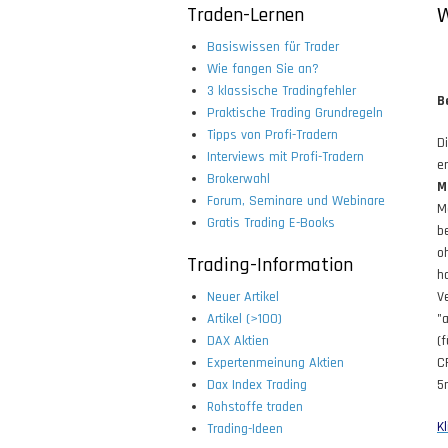
Traden-Lernen
W
Basiswissen für Trader
Wie fangen Sie an?
3 klassische Tradingfehler
B
Praktische Trading Grundregeln
Tipps von Profi-Tradern
D
Interviews mit Profi-Tradern
e
Brokerwahl
M
Forum, Seminare und Webinare
M
Gratis Trading E-Books
b
o
Trading-Information
h
Neuer Artikel
V
Artikel (>100)
"
DAX Aktien
(
Expertenmeinung Aktien
C
Dax Index Trading
5
Rohstoffe traden
K
Trading-Ideen