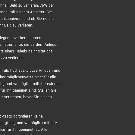
nell Geld zu verlieren. 76% der
andel mit diesem Anbieter. Sie
funktionieren, und ob Sie es sich
r Geld zu verlieren.
liegen unvorhersehbaren
zinstrumente, die es dem Anleger
atz eines Hebels beinhaltet das
 zu verlieren.
ten als hochspekulative Anlagen und
aher möglicherweise nicht für alle
ltig und womöglich mithilfe externer
ür ihn geeignet sind. Stellen Sie
rt verstehen, bevor Sie diesen
ktests garantieren keine
sorgfältig und womöglich mithilfe
ce für ihn geeignet ist. Alle