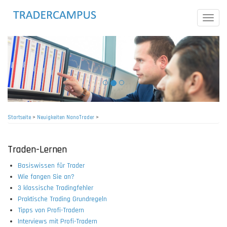
Direkt
zum
Toggle
Inhalt
naviga
Startseite
>
Neuigkeiten NanoTrader
>
Pfadnavigation
Traden-Lernen
Basiswissen für Trader
Wie fangen Sie an?
3 klassische Tradingfehler
Praktische Trading Grundregeln
Tipps von Profi-Tradern
Interviews mit Profi-Tradern