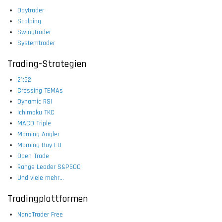
Daytrader
Scalping
Swingtrader
Systemtrader
Trading-Strategien
21:52
Crossing TEMAs
Dynamic RSI
Ichimoku TKC
MACD Triple
Morning Angler
Morning Buy EU
Open Trade
Range Leader S&P500
Und viele mehr...
Tradingplattformen
NanoTrader Free