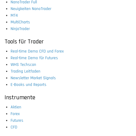
NanoTrader Full
Neuigkeiten NanoTrader
MT4
MultiCharts
NinjaTrader
Tools für Trader
Real-time Demo CFD und Forex
Real-time Demo für Futures
WHS Techscan
Trading Leitfaden
Newsletter Market Signals
E-Books und Reports
Instrumente
Aktien
Forex
Futures
CFD