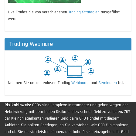
Live-Trades die von verschiedenen
Trading Strategien
ausgeführt
werden.
Trading Webinare
Nehmen Sie an kostenlosen Trading
Webinaren
und
Seminaren
teil.
Risikohinweis
: CFDs sind komplexe Instrumente und gehen wegen der
Hebelwirkung mit dem hohen Risiko einher, schnell Geld zu verlieren. 76%
der Kleinanlegerkonten verlieren Geld beim CFD-Handel mit diesem
Anbieter. Sie sollten überlegen, ob Sie verstehen, wie CFD funktionieren,
und ob Sie es sich leisten können, das hohe Risiko einzugehen, Ihr Geld