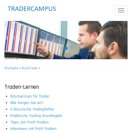
Direkt
zum
Toggle
Inhalt
naviga
Startseite
>
NinjaTrader
>
Pfadnavigation
Traden-Lernen
Basiswissen für Trader
Wie fangen Sie an?
3 klassische Tradingfehler
Praktische Trading Grundregeln
Tipps von Profi-Tradern
Interviews mit Profi-Tradern