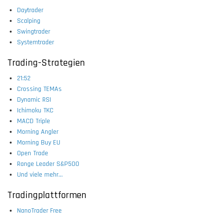
Daytrader
Scalping
Swingtrader
Systemtrader
Trading-Strategien
21:52
Crossing TEMAs
Dynamic RSI
Ichimoku TKC
MACD Triple
Morning Angler
Morning Buy EU
Open Trade
Range Leader S&P500
Und viele mehr...
Tradingplattformen
NanoTrader Free