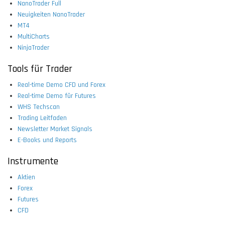
NanoTrader Full
Neuigkeiten NanoTrader
MT4
MultiCharts
NinjaTrader
Tools für Trader
Real-time Demo CFD und Forex
Real-time Demo für Futures
WHS Techscan
Trading Leitfaden
Newsletter Market Signals
E-Books und Reports
Instrumente
Aktien
Forex
Futures
CFD