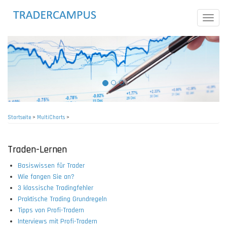
Direkt
zum
Toggle
Inhalt
naviga
Startseite
>
MultiCharts
>
Pfadnavigation
Traden-Lernen
Basiswissen für Trader
Wie fangen Sie an?
3 klassische Tradingfehler
Praktische Trading Grundregeln
Tipps von Profi-Tradern
Interviews mit Profi-Tradern