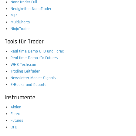
NanoTrader Full
Neuigkeiten NanoTrader
MT4
MultiCharts
NinjaTrader
Tools für Trader
Real-time Demo CFD und Forex
Real-time Demo für Futures
WHS Techscan
Trading Leitfaden
Newsletter Market Signals
E-Books und Reports
Instrumente
Aktien
Forex
Futures
CFD