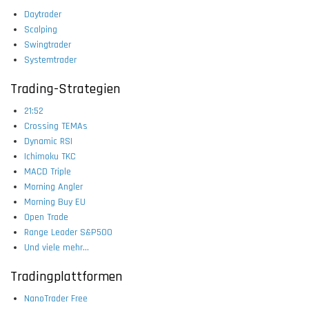
Daytrader
Scalping
Swingtrader
Systemtrader
Trading-Strategien
21:52
Crossing TEMAs
Dynamic RSI
Ichimoku TKC
MACD Triple
Morning Angler
Morning Buy EU
Open Trade
Range Leader S&P500
Und viele mehr...
Tradingplattformen
NanoTrader Free