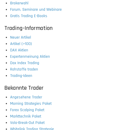
Brokerwahl
Forum, Seminare und Webinare
Gratis Trading E-Books
Trading-Information
Neuer Artikel
Artikel (>100)
DAX Aktien
Expertenmeinung Aktien
Dax Index Trading
Rohstoffe traden
Trading-Ideen
Bekannte Trader
Angesehene Trader
Morning Strategies Paket
Forex Scalping Paket
Markttechnik Paket
Vola-Break-Out Paket
Whitelink Trading Strategie