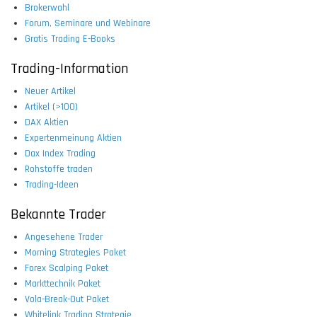
Brokerwahl
Forum, Seminare und Webinare
Gratis Trading E-Books
Trading-Information
Neuer Artikel
Artikel (>100)
DAX Aktien
Expertenmeinung Aktien
Dax Index Trading
Rohstoffe traden
Trading-Ideen
Bekannte Trader
Angesehene Trader
Morning Strategies Paket
Forex Scalping Paket
Markttechnik Paket
Vola-Break-Out Paket
Whitelink Trading Strategie