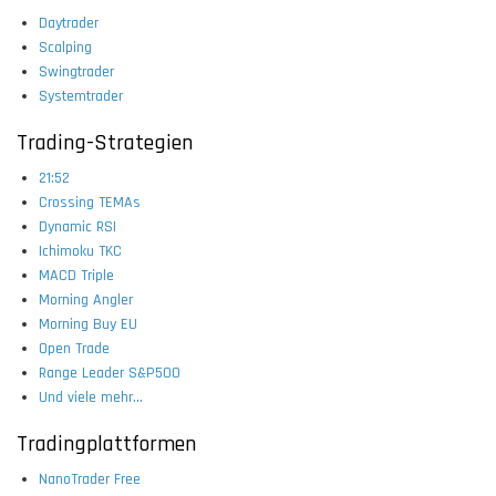
Daytrader
Scalping
Swingtrader
Systemtrader
Trading-Strategien
21:52
Crossing TEMAs
Dynamic RSI
Ichimoku TKC
MACD Triple
Morning Angler
Morning Buy EU
Open Trade
Range Leader S&P500
Und viele mehr...
Tradingplattformen
NanoTrader Free