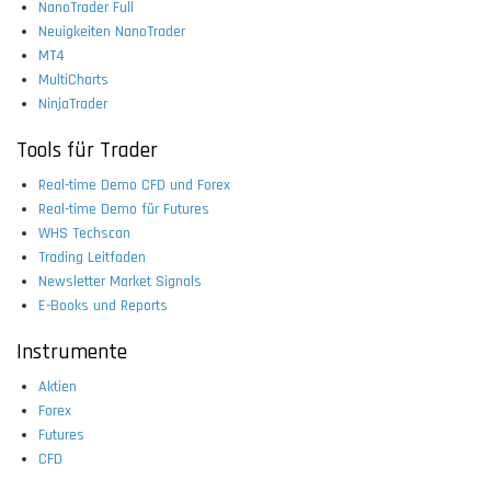
NanoTrader Full
Neuigkeiten NanoTrader
MT4
MultiCharts
NinjaTrader
Tools für Trader
Real-time Demo CFD und Forex
Real-time Demo für Futures
WHS Techscan
Trading Leitfaden
Newsletter Market Signals
E-Books und Reports
Instrumente
Aktien
Forex
Futures
CFD