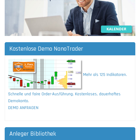
Kostenlose Demo NanoTrader
Mehr als 125 Indikatoren.
Schnelle und faire Order-Ausführung. Kostenloses, dauerhaftes
Demokonto.
DEMO ANFRAGEN
Anleger Bibliothek