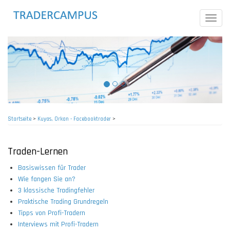
Direkt
zum
Toggle
Inhalt
naviga
Startseite
>
Kuyas, Orkan - Facebooktrader
>
Pfadnavigation
Traden-Lernen
Basiswissen für Trader
Wie fangen Sie an?
3 klassische Tradingfehler
Praktische Trading Grundregeln
Tipps von Profi-Tradern
Interviews mit Profi-Tradern