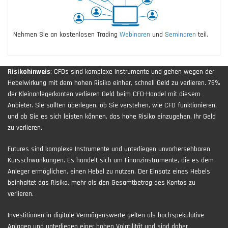
Nehmen Sie an kostenlosen Trading
Webinaren
und
Seminaren
teil.
Risikohinweis
: CFDs sind komplexe Instrumente und gehen wegen der
Hebelwirkung mit dem hohen Risiko einher, schnell Geld zu verlieren. 76%
der Kleinanlegerkonten verlieren Geld beim CFD-Handel mit diesem
Anbieter. Sie sollten überlegen, ob Sie verstehen, wie CFD funktionieren,
und ob Sie es sich leisten können, das hohe Risiko einzugehen, Ihr Geld
zu verlieren.
Futures sind komplexe Instrumente und unterliegen unvorhersehbaren
Kursschwankungen. Es handelt sich um Finanzinstrumente, die es dem
Anleger ermöglichen, einen Hebel zu nutzen. Der Einsatz eines Hebels
beinhaltet das Risiko, mehr als den Gesamtbetrag des Kontos zu
verlieren.
Investitionen in digitale Vermögenswerte gelten als hochspekulative
Anlagen und unterliegen einer hohen Volatilität und sind daher