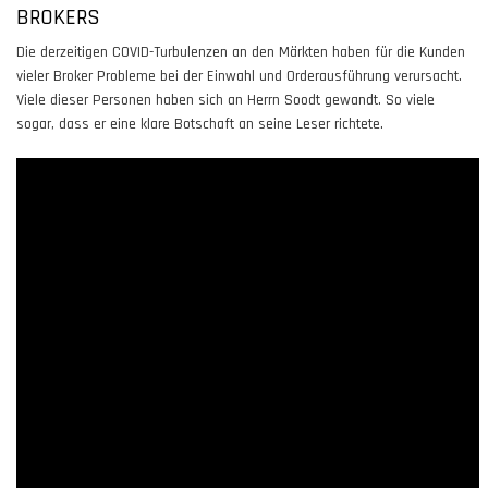
BROKERS
Die derzeitigen COVID-Turbulenzen an den Märkten haben für die Kunden
vieler Broker Probleme bei der Einwahl und Orderausführung verursacht.
Viele dieser Personen haben sich an Herrn Soodt gewandt. So viele
sogar, dass er eine klare Botschaft an seine Leser richtete.