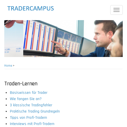
Skip
to
Toggle
main
naviga
content
Home
>
Breadcrumb
Traden-Lernen
Basiswissen für Trader
Wie fangen Sie an?
3 klassische Tradingfehler
Praktische Trading Grundregeln
Tipps von Profi-Tradern
Interviews mit Profi-Tradern