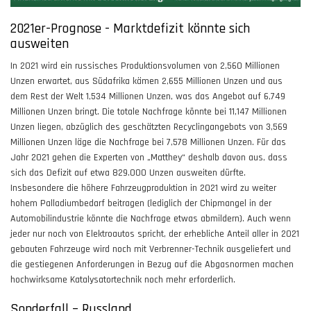
2021er-Prognose - Marktdefizit könnte sich
ausweiten
In 2021 wird ein russisches Produktionsvolumen von 2,560 Millionen
Unzen erwartet, aus Südafrika kämen 2,655 Millionen Unzen und aus
dem Rest der Welt 1,534 Millionen Unzen, was das Angebot auf 6,749
Millionen Unzen bringt. Die totale Nachfrage könnte bei 11,147 Millionen
Unzen liegen, abzüglich des geschätzten Recyclingangebots von 3,569
Millionen Unzen läge die Nachfrage bei 7,578 Millionen Unzen. Für das
Jahr 2021 gehen die Experten von „Matthey“ deshalb davon aus, dass
sich das Defizit auf etwa 829.000 Unzen ausweiten dürfte.
Insbesondere die höhere Fahrzeugproduktion in 2021 wird zu weiter
hohem Palladiumbedarf beitragen (lediglich der Chipmangel in der
Automobilindustrie könnte die Nachfrage etwas abmildern). Auch wenn
jeder nur noch von Elektroautos spricht, der erhebliche Anteil aller in 2021
gebauten Fahrzeuge wird noch mit Verbrenner-Technik ausgeliefert und
die gestiegenen Anforderungen in Bezug auf die Abgasnormen machen
hochwirksame Katalysatortechnik noch mehr erforderlich.
Sonderfall – Russland