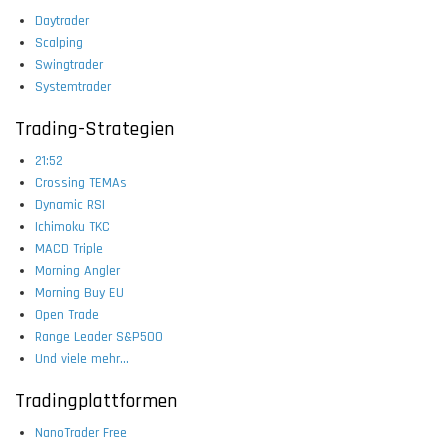
Daytrader
Scalping
Swingtrader
Systemtrader
Trading-Strategien
21:52
Crossing TEMAs
Dynamic RSI
Ichimoku TKC
MACD Triple
Morning Angler
Morning Buy EU
Open Trade
Range Leader S&P500
Und viele mehr...
Tradingplattformen
NanoTrader Free