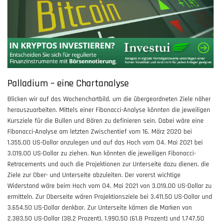
Palladium – eine Chartanalyse
Blicken wir auf das Wochenchartbild, um die übergeordneten Ziele näher
herauszuarbeiten. Mittels einer Fibonacci-Analyse könnten die jeweiligen
Kursziele für die Bullen und Bären zu definieren sein. Dabei wäre eine
Fibonacci-Analyse am letzten Zwischentief vom 16. März 2020 bei
1.355,00 US-Dollar anzulegen und auf das Hoch vom 04. Mai 2021 bei
3.019,00 US-Dollar zu ziehen. Nun könnten die jeweiligen Fibonacci-
Retracements und auch die Projektionen zur Unterseite dazu dienen, die
Ziele zur Ober- und Unterseite abzuleiten. Der vorerst wichtige
Widerstand wäre beim Hoch vom 04. Mai 2021 von 3.019,00 US-Dollar zu
ermitteln. Zur Oberseite wären Projektionsziele bei 3.411,50 US-Dollar und
3.654,50 US-Dollar denkbar. Zur Unterseite kämen die Marken von
2.383,50 US-Dollar (38,2 Prozent), 1.990,50 (61,8 Prozent) und 1.747,50