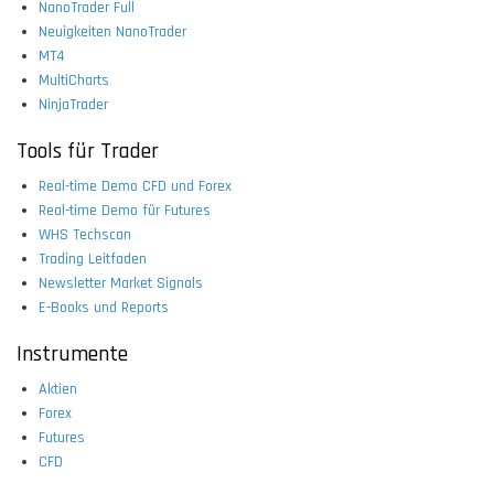
NanoTrader Full
Neuigkeiten NanoTrader
MT4
MultiCharts
NinjaTrader
Tools für Trader
Real-time Demo CFD und Forex
Real-time Demo für Futures
WHS Techscan
Trading Leitfaden
Newsletter Market Signals
E-Books und Reports
Instrumente
Aktien
Forex
Futures
CFD