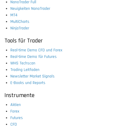
NanoTrader Full
Neuigkeiten NanoTrader
MT4
MultiCharts
NinjaTrader
Tools für Trader
Real-time Demo CFD und Forex
Real-time Demo für Futures
WHS Techscan
Trading Leitfaden
Newsletter Market Signals
E-Books und Reports
Instrumente
Aktien
Forex
Futures
CFD