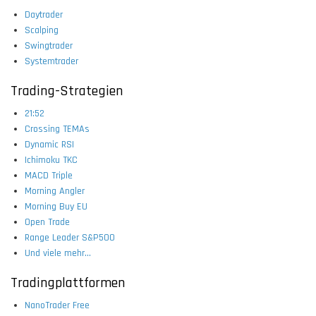
Daytrader
Scalping
Swingtrader
Systemtrader
Trading-Strategien
21:52
Crossing TEMAs
Dynamic RSI
Ichimoku TKC
MACD Triple
Morning Angler
Morning Buy EU
Open Trade
Range Leader S&P500
Und viele mehr...
Tradingplattformen
NanoTrader Free