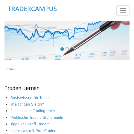
Skip
to
Toggle
main
naviga
content
Home
>
Breadcrumb
Traden-Lernen
Basiswissen für Trader
Wie fangen Sie an?
3 klassische Tradingfehler
Praktische Trading Grundregeln
Tipps von Profi-Tradern
Interviews mit Profi-Tradern