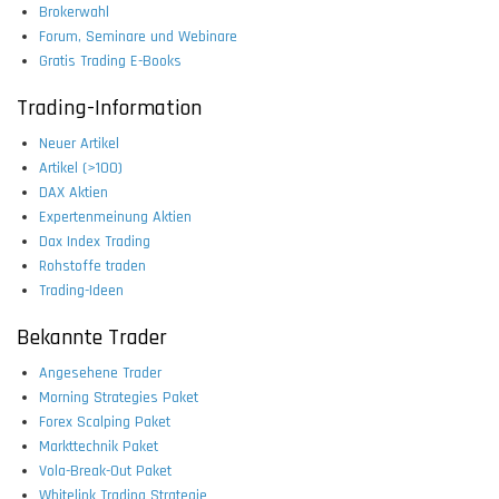
Brokerwahl
Forum, Seminare und Webinare
Gratis Trading E-Books
Trading-Information
Neuer Artikel
Artikel (>100)
DAX Aktien
Expertenmeinung Aktien
Dax Index Trading
Rohstoffe traden
Trading-Ideen
Bekannte Trader
Angesehene Trader
Morning Strategies Paket
Forex Scalping Paket
Markttechnik Paket
Vola-Break-Out Paket
Whitelink Trading Strategie