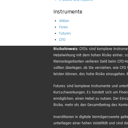
Instrumente
Aktien
Forex
Futures
CFD
Risikohinweis
: CFDs sind komplexe Instrum
Hebelwirkung mit dem hohen Risiko einher, sch
Kleinanlegerkonten verlieren Geld beim CFD-H
sollten überlegen, ob Sie verstehen, wie CFD 
leisten können, das hohe Risiko einzugehen, Ih
Futures sind komplexe Instrumente und unter
Kursschwankungen. Es handelt sich um Finan
ermöglichen, einen Hebel zu nutzen. Der Eins
Risiko, mehr als den Gesamtbetrag des Kontos
Investitionen in digitale Vermögenswerte gel
unterliegen einer hohen Volatilität und sind d