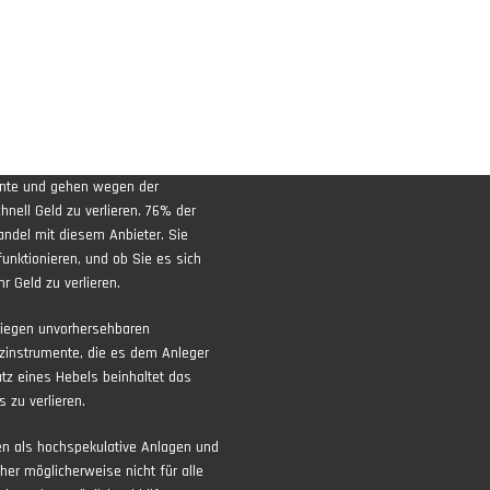
ente und gehen wegen der
nell Geld zu verlieren. 76% der
andel mit diesem Anbieter. Sie
funktionieren, und ob Sie es sich
r Geld zu verlieren.
liegen unvorhersehbaren
zinstrumente, die es dem Anleger
atz eines Hebels beinhaltet das
 zu verlieren.
ten als hochspekulative Anlagen und
aher möglicherweise nicht für alle