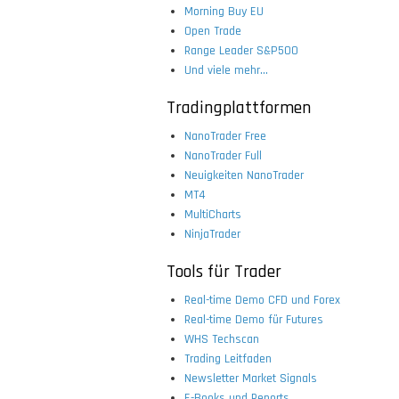
Morning Buy EU
Open Trade
Range Leader S&P500
Und viele mehr...
Tradingplattformen
NanoTrader Free
NanoTrader Full
Neuigkeiten NanoTrader
MT4
MultiCharts
NinjaTrader
Tools für Trader
Real-time Demo CFD und Forex
Real-time Demo für Futures
WHS Techscan
Trading Leitfaden
Newsletter Market Signals
E-Books und Reports