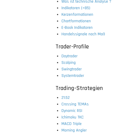
Was ist technische Analyse ?
Indikatoren (>85)
Kerzenformationen
Chartformationen
E-Book Indikatoren
Handelssignale nach Maß
Trader-Profile
Daytrader
Scalping
Swingtrader
Systemtrader
Trading-Strategien
21:52
Crossing TEMAs
Dynamic RSI
Ichimoku TKC
MACD Triple
Morning Angler