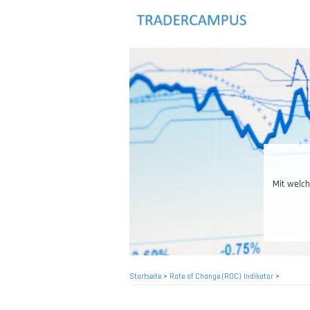
Direkt
zum
Inhalt
Mit welch
Startseite
>
Rate of Change (ROC) Indikator
>
Pfadnavigation