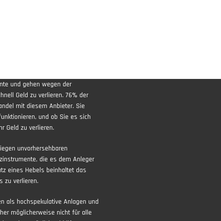
ente und gehen wegen der
nell Geld zu verlieren. 76% der
andel mit diesem Anbieter. Sie
funktionieren, und ob Sie es sich
r Geld zu verlieren.
liegen unvorhersehbaren
zinstrumente, die es dem Anleger
atz eines Hebels beinhaltet das
 zu verlieren.
ten als hochspekulative Anlagen und
aher möglicherweise nicht für alle