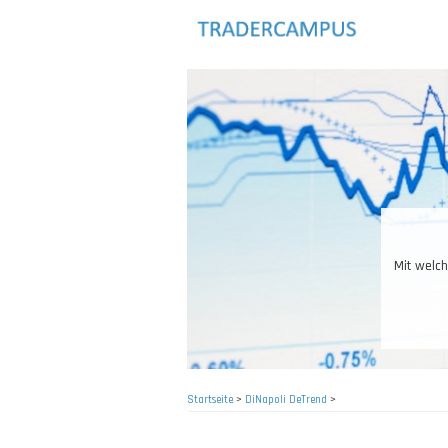
Direkt
zum
Inhalt
Mit welch
Startseite
>
DiNapoli DeTrend
>
Pfadnavigation