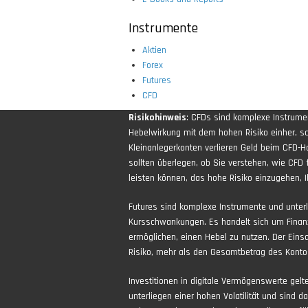
Instrumente
Aktien
Forex
Futures
CFD
Risikohinweis
: CFDs sind komplexe Instrum
Hebelwirkung mit dem hohen Risiko einher, sch
Kleinanlegerkonten verlieren Geld beim CFD-H
sollten überlegen, ob Sie verstehen, wie CFD 
leisten können, das hohe Risiko einzugehen, Ih
Futures sind komplexe Instrumente und unter
Kursschwankungen. Es handelt sich um Finan
ermöglichen, einen Hebel zu nutzen. Der Eins
Risiko, mehr als den Gesamtbetrag des Kontos
Investitionen in digitale Vermögenswerte gel
unterliegen einer hohen Volatilität und sind d