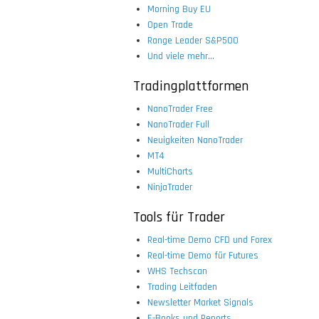
Morning Buy EU
Open Trade
Range Leader S&P500
Und viele mehr...
Tradingplattformen
NanoTrader Free
NanoTrader Full
Neuigkeiten NanoTrader
MT4
MultiCharts
NinjaTrader
Tools für Trader
Real-time Demo CFD und Forex
Real-time Demo für Futures
WHS Techscan
Trading Leitfaden
Newsletter Market Signals
E-Books und Reports