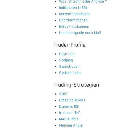
Was ist technische Analyse ?
Indikatoren (>85)
Kerzenformationen
Chartformationen
E-Book Indikatoren
Handelssignale nach Maß
Trader-Profile
Daytrader
Scalping
Swingtrader
Systemtrader
Trading-Strategien
21:52
Crossing TEMAs
Dynamic RSI
Ichimoku TKC
MACD Triple
Morning Angler