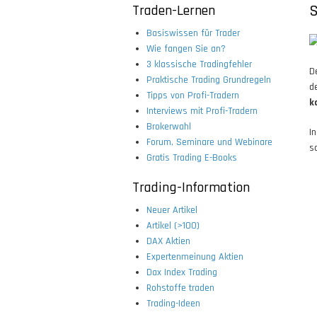
Traden-Lernen
S
Basiswissen für Trader
Wie fangen Sie an?
3 klassische Tradingfehler
D
Praktische Trading Grundregeln
d
Tipps von Profi-Tradern
k
Interviews mit Profi-Tradern
Brokerwahl
I
Forum, Seminare und Webinare
s
Gratis Trading E-Books
Trading-Information
Neuer Artikel
Artikel (>100)
DAX Aktien
Expertenmeinung Aktien
Dax Index Trading
Rohstoffe traden
Trading-Ideen