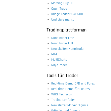
Morning Buy EU
Open Trade
Range Leader S&P500
Und viele mehr...
Tradingplattformen
NanoTrader Free
NanoTrader Full
Neuigkeiten NanoTrader
MT4
MultiCharts
NinjaTrader
Tools für Trader
Real-time Demo CFD und Forex
Real-time Demo für Futures
WHS Techscan
Trading Leitfaden
Newsletter Market Signals
E-Books und Reports