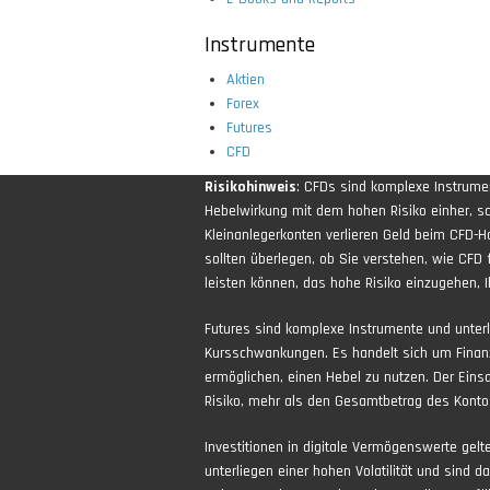
Instrumente
Aktien
Forex
Futures
CFD
Risikohinweis
: CFDs sind komplexe Instrum
Hebelwirkung mit dem hohen Risiko einher, sch
Kleinanlegerkonten verlieren Geld beim CFD-H
sollten überlegen, ob Sie verstehen, wie CFD 
leisten können, das hohe Risiko einzugehen, Ih
Futures sind komplexe Instrumente und unter
Kursschwankungen. Es handelt sich um Finan
ermöglichen, einen Hebel zu nutzen. Der Eins
Risiko, mehr als den Gesamtbetrag des Kontos
Investitionen in digitale Vermögenswerte gel
unterliegen einer hohen Volatilität und sind d