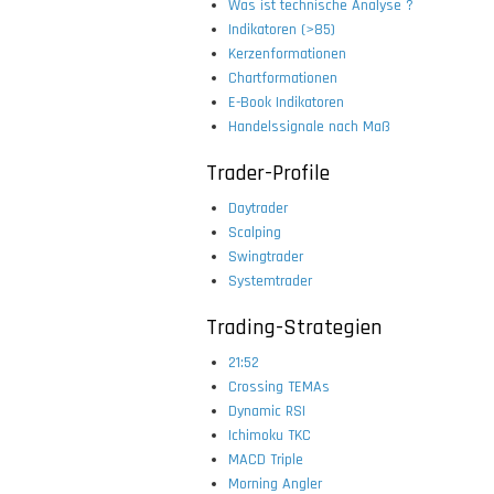
Was ist technische Analyse ?
Indikatoren (>85)
Kerzenformationen
Chartformationen
E-Book Indikatoren
Handelssignale nach Maß
Trader-Profile
Daytrader
Scalping
Swingtrader
Systemtrader
Trading-Strategien
21:52
Crossing TEMAs
Dynamic RSI
Ichimoku TKC
MACD Triple
Morning Angler