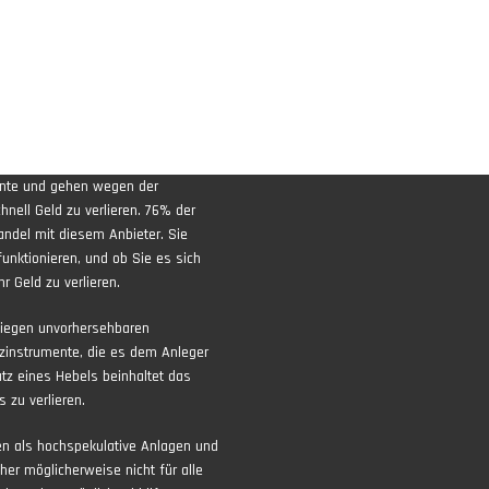
ente und gehen wegen der
nell Geld zu verlieren. 76% der
andel mit diesem Anbieter. Sie
funktionieren, und ob Sie es sich
r Geld zu verlieren.
liegen unvorhersehbaren
zinstrumente, die es dem Anleger
atz eines Hebels beinhaltet das
 zu verlieren.
ten als hochspekulative Anlagen und
aher möglicherweise nicht für alle