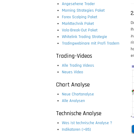
Angesehene Trader
Morning Strategies Paket
2
Forex Scalping Paket
D
Markttechnik Paket
I
Vola-Break-Out Paket
z
Whitelink Trading Strategie
r
Tradingwebinare mit Profi Tradern
h
Trading-Videos
er
Alle Trading Videos
Neues Video
Chart Analyse
Neue Chartanalyse
Alle Analysen
Technische Analyse
Was ist technische Analyse ?
Indikatoren (>85)