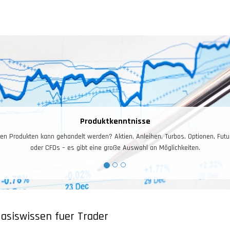
Risiko – und Money
Das Risiko- und Moneymanagement ist für das Tradin
Arbeitskapital, dieses gilt es zuerst zu s
asiswissen fuer Trader