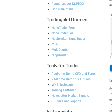
Range Leader S&P500
A
Und viele mehr...
Tradingplattformen
NanoTrader Free
NanoTrader Full
Neuigkeiten NanoTrader
MT4
MultiCharts
NinjaTrader
Tools für Trader
Real-time Demo CFD und Forex
Real-time Demo für Futures
5
WHS Techscan
A
Trading Leitfaden
T
Newsletter Market Signals
a
E-Books und Reports
T
s
Instrumente