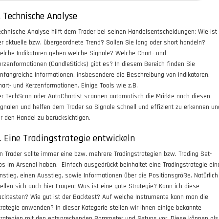
. Technische Analyse
echnische Analyse hilft dem Trader bei seinen Handelsentscheidungen: Wie ist
er aktuelle bzw. übergeordnete Trend? Sollen Sie long oder short handeln?
elche Indikatoren geben welche Signale? Welche Chart- und
erzenformationen (CandleSticks) gibt es? In diesem Bereich finden Sie
mfangreiche Informationen, insbesondere die Beschreibung von Indikatoren,
hart- und Kerzenformationen. Einige Tools wie z.B.
er TechScan oder AutoChartist scannen automatisch die Märkte nach diesen
ignalen und helfen dem Trader so Signale schnell und effizient zu erkennen un
ür den Handel zu berücksichtigen.
. Eine Tradingstrategie entwickeln
in Trader sollte immer eine bzw. mehrere Tradingstrategien bzw. Trading Set-
ps im Arsenal haben. Einfach ausgedrückt beinhaltet eine Tradingstrategie ein
instieg, einen Ausstieg, sowie Informationen über die Positionsgröße. Natürlich
tellen sich auch hier Fragen: Was ist eine gute Strategie? Kann ich diese
acktesten? Wie gut ist der Backtest? Auf welche Instrumente kann man die
trategie anwenden? In dieser Kategorie stellen wir Ihnen einige bekannte
trategien mit den entsprechenden Parameter und Setups vor. Diese können als