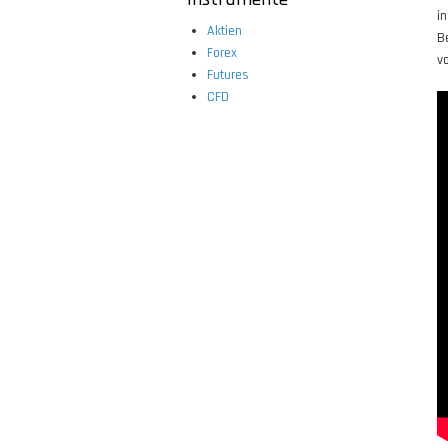
i
Aktien
B
Forex
vo
Futures
CFD