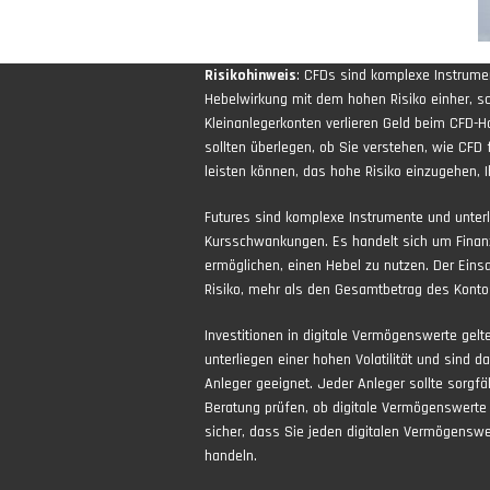
Risikohinweis
: CFDs sind komplexe Instrum
Hebelwirkung mit dem hohen Risiko einher, sch
Kleinanlegerkonten verlieren Geld beim CFD-H
sollten überlegen, ob Sie verstehen, wie CFD 
leisten können, das hohe Risiko einzugehen, Ih
Futures sind komplexe Instrumente und unter
Kursschwankungen. Es handelt sich um Finan
ermöglichen, einen Hebel zu nutzen. Der Eins
Risiko, mehr als den Gesamtbetrag des Kontos
Investitionen in digitale Vermögenswerte gel
unterliegen einer hohen Volatilität und sind d
Anleger geeignet. Jeder Anleger sollte sorgfä
Beratung prüfen, ob digitale Vermögenswerte f
sicher, dass Sie jeden digitalen Vermögenswe
handeln.