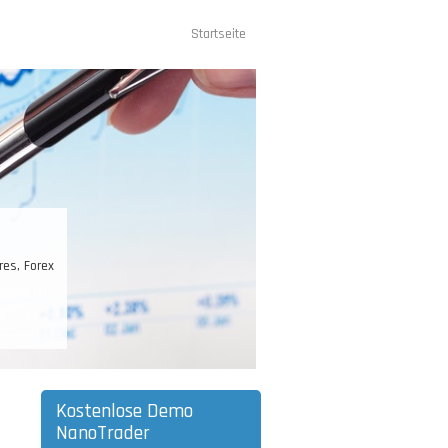
Startseite
Hauptnavigation
management
g entscheidend. Ihr Kontostand ist Ihr
chützen, und dann zu vermehren.
Kostenlose Demo
NanoTrader