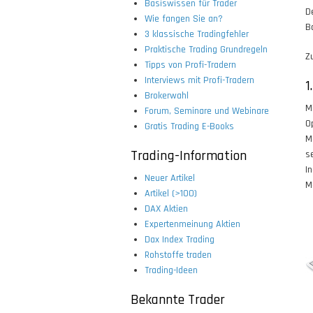
Basiswissen für Trader
D
Wie fangen Sie an?
B
3 klassische Tradingfehler
Praktische Trading Grundregeln
Z
Tipps von Profi-Tradern
Interviews mit Profi-Tradern
1
Brokerwahl
M
Forum, Seminare und Webinare
O
Gratis Trading E-Books
M
Trading-Information
s
I
Neuer Artikel
M
Artikel (>100)
DAX Aktien
Expertenmeinung Aktien
Dax Index Trading
Rohstoffe traden
Trading-Ideen
Bekannte Trader