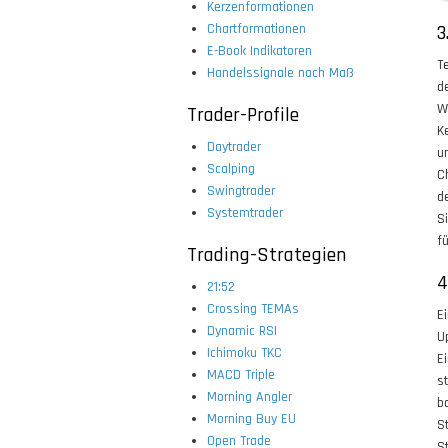
Kerzenformationen
Chartformationen
3
E-Book Indikatoren
T
Handelssignale nach Maß
d
W
Trader-Profile
K
Daytrader
u
Scalping
C
Swingtrader
d
Systemtrader
S
f
Trading-Strategien
4
21:52
Crossing TEMAs
E
Dynamic RSI
U
Ichimoku TKC
E
MACD Triple
s
Morning Angler
b
Morning Buy EU
S
Open Trade
S