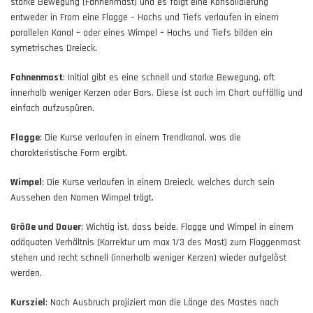
starke Bewegung (Fahnenmast) und es folgt eine Konsolidierung
entweder in From eine Flagge – Hochs und Tiefs verlaufen in einem
parallelen Kanal – oder eines Wimpel – Hochs und Tiefs bilden ein
symetrisches Dreieck.
Fahnenmast
: Initial gibt es eine schnell und starke Bewegung, oft
innerhalb weniger Kerzen oder Bars. Diese ist auch im Chart auffällig und
einfach aufzuspüren.
Flagge
: Die Kurse verlaufen in einem Trendkanal, was die
charakteristische Form ergibt.
Wimpel
: Die Kurse verlaufen in einem Dreieck, welches durch sein
Aussehen den Namen Wimpel trägt.
Größe und Dauer
: Wichtig ist, dass beide, Flagge und Wimpel in einem
adäquaten Verhältnis (Korrektur um max 1/3 des Mast) zum Flaggenmast
stehen und recht schnell (innerhalb weniger Kerzen) wieder aufgelöst
werden.
Kursziel
: Nach Ausbruch projiziert man die Länge des Mastes nach