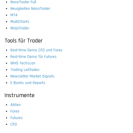
NanoTrader Full
Neuigkeiten NanoTrader
MT4
MultiCharts
NinjaTrader
Tools für Trader
Real-time Demo CFD und Forex
Real-time Demo für Futures
WHS Techscan
Trading Leitfaden
Newsletter Market Signals
E-Books und Reports
Instrumente
Aktien
Forex
Futures
CFD