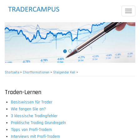
Direkt
zum
Toggle
Inhalt
naviga
Startseite
>
Chartformationen
>
Steigender Keil
>
Pfadnavigation
Traden-Lernen
Basiswissen für Trader
Wie fangen Sie an?
3 klassische Tradingfehler
Praktische Trading Grundregeln
Tipps von Profi-Tradern
Interviews mit Profi-Tradern