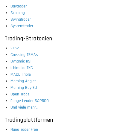
Daytrader
Scalping
Swingtrader
Systemtrader
Trading-Strategien
21:52
Crossing TEMAs
Dynamic RSI
Ichimoku TKC
MACD Triple
Morning Angler
Morning Buy EU
Open Trade
Range Leader S&P500
Und viele mehr...
Tradingplattformen
NanoTrader Free