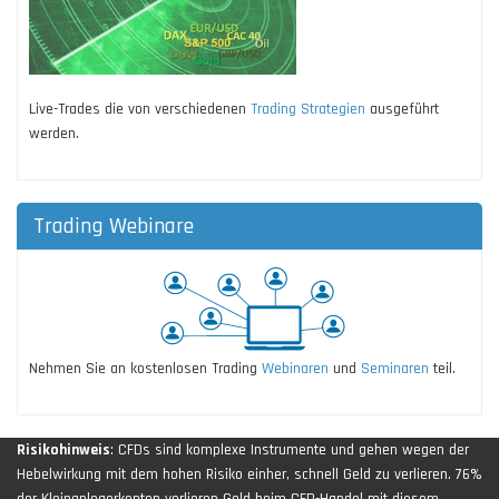
Live-Trades die von verschiedenen
Trading Strategien
ausgeführt
werden.
Trading Webinare
Nehmen Sie an kostenlosen Trading
Webinaren
und
Seminaren
teil.
Risikohinweis
: CFDs sind komplexe Instrumente und gehen wegen der
Hebelwirkung mit dem hohen Risiko einher, schnell Geld zu verlieren. 76%
der Kleinanlegerkonten verlieren Geld beim CFD-Handel mit diesem