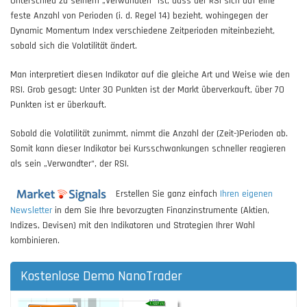
Unterschied zu seinem „Verwandten“ ist, dass der RSI sich auf eine
feste Anzahl von Perioden (i. d. Regel 14) bezieht, wohingegen der
Dynamic Momentum Index verschiedene Zeitperioden miteinbezieht,
sobald sich die Volatilität ändert.
Man interpretiert diesen Indikator auf die gleiche Art und Weise wie den
RSI. Grob gesagt: Unter 30 Punkten ist der Markt überverkauft, über 70
Punkten ist er überkauft.
Sobald die Volatilität zunimmt, nimmt die Anzahl der (Zeit-)Perioden ab.
Somit kann dieser Indikator bei Kursschwankungen schneller reagieren
als sein „Verwandter“, der RSI.
Erstellen Sie ganz einfach
Ihren eigenen
Newsletter
in dem Sie Ihre bevorzugten Finanzinstrumente (Aktien,
Indizes, Devisen) mit den Indikatoren und Strategien Ihrer Wahl
kombinieren.
Kostenlose Demo NanoTrader