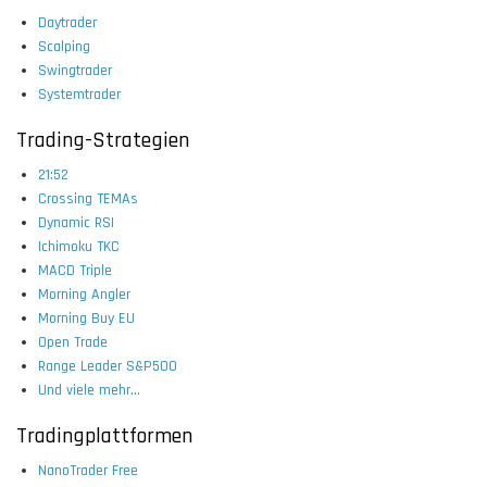
Daytrader
Scalping
Swingtrader
Systemtrader
Trading-Strategien
21:52
Crossing TEMAs
Dynamic RSI
Ichimoku TKC
MACD Triple
Morning Angler
Morning Buy EU
Open Trade
Range Leader S&P500
Und viele mehr...
Tradingplattformen
NanoTrader Free