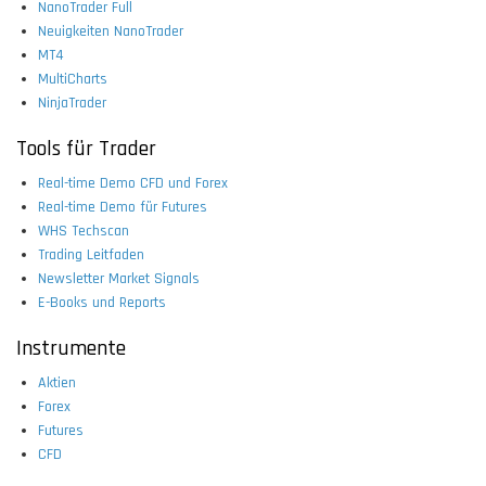
NanoTrader Full
Neuigkeiten NanoTrader
MT4
MultiCharts
NinjaTrader
Tools für Trader
Real-time Demo CFD und Forex
Real-time Demo für Futures
WHS Techscan
Trading Leitfaden
Newsletter Market Signals
E-Books und Reports
Instrumente
Aktien
Forex
Futures
CFD