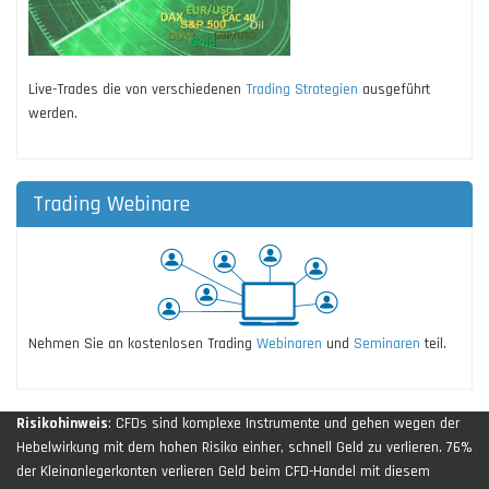
Live-Trades die von verschiedenen
Trading Strategien
ausgeführt
werden.
Trading Webinare
Nehmen Sie an kostenlosen Trading
Webinaren
und
Seminaren
teil.
Risikohinweis
: CFDs sind komplexe Instrumente und gehen wegen der
Hebelwirkung mit dem hohen Risiko einher, schnell Geld zu verlieren. 76%
der Kleinanlegerkonten verlieren Geld beim CFD-Handel mit diesem