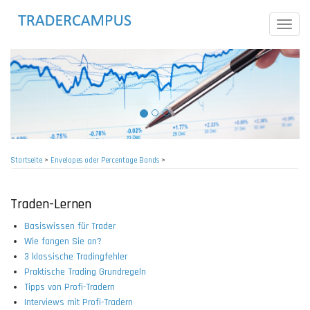
Direkt
zum
Toggle
Inhalt
naviga
Startseite
>
Envelopes oder Percentage Bands
>
Pfadnavigation
Traden-Lernen
Basiswissen für Trader
Wie fangen Sie an?
3 klassische Tradingfehler
Praktische Trading Grundregeln
Tipps von Profi-Tradern
Interviews mit Profi-Tradern