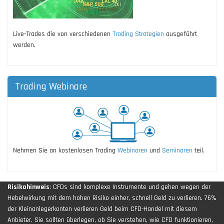
Live-Trades die von verschiedenen
Trading Strategien
ausgeführt
werden.
Trading Webinare
Nehmen Sie an kostenlosen Trading
Webinaren
und
Seminaren
teil.
Risikohinweis
: CFDs sind komplexe Instrumente und gehen wegen der
Hebelwirkung mit dem hohen Risiko einher, schnell Geld zu verlieren. 76%
der Kleinanlegerkonten verlieren Geld beim CFD-Handel mit diesem
Anbieter. Sie sollten überlegen, ob Sie verstehen, wie CFD funktionieren,