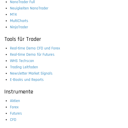
NanoTrader Full
Neuigkeiten NanoTrader
MT4
MultiCharts
NinjaTrader
Tools für Trader
Real-time Demo CFD und Forex
Real-time Demo für Futures
WHS Techscan
Trading Leitfaden
Newsletter Market Signals
E-Books und Reports
Instrumente
Aktien
Forex
Futures
CFD