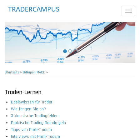
Direkt
zum
Toggle
Inhalt
naviga
Startseite
>
DiNapoli MACD
>
Pfadnavigation
Traden-Lernen
Basiswissen für Trader
Wie fangen Sie an?
3 klassische Tradingfehler
Praktische Trading Grundregeln
Tipps von Profi-Tradern
Interviews mit Profi-Tradern