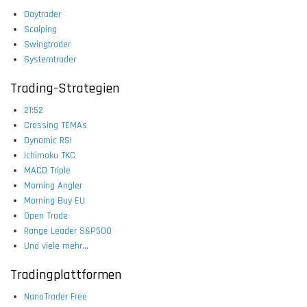
Daytrader
Scalping
Swingtrader
Systemtrader
Trading-Strategien
21:52
Crossing TEMAs
Dynamic RSI
Ichimoku TKC
MACD Triple
Morning Angler
Morning Buy EU
Open Trade
Range Leader S&P500
Und viele mehr...
Tradingplattformen
NanoTrader Free