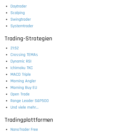
Daytrader
Scalping
Swingtrader
Systemtrader
Trading-Strategien
21:52
Crossing TEMAs
Dynamic RSI
Ichimoku TKC
MACD Triple
Morning Angler
Morning Buy EU
Open Trade
Range Leader S&P500
Und viele mehr...
Tradingplattformen
NanoTrader Free