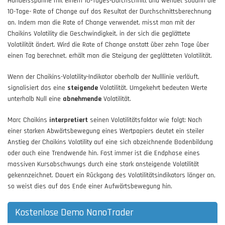
Handelsspanne mit einem 10-Tages-Durchschnitt und wendet sodann die
10-Tage- Rate of Change auf das Resultat der Durchschnittsberechnung
an. Indem man die Rate of Change verwendet, misst man mit der
Chaikins Volatility die Geschwindigkeit, in der sich die geglättete
Volatilität ändert. Wird die Rate of Change anstatt über zehn Tage über
einen Tag berechnet, erhält man die Steigung der geglätteten Volatilität.
Wenn der Chaikins-Volatility-Indikator oberhalb der Nulllinie verläuft,
signalisiert das eine
steigende
Volatilität. Umgekehrt bedeuten Werte
unterhalb Null eine
abnehmende
Volatilität.
Marc Chaikins
interpretiert
seinen Volatilitätsfaktor wie folgt: Nach
einer starken Abwärtsbewegung eines Wertpapiers deutet ein steiler
Anstieg der Chaikins Volatility auf eine sich abzeichnende Bodenbildung
oder auch eine Trendwende hin. Fast immer ist die Endphase eines
massiven Kursabschwungs durch eine stark ansteigende Volatilität
gekennzeichnet. Dauert ein Rückgang des Volatilitätsindikators länger an,
so weist dies auf das Ende einer Aufwärtsbewegung hin.
Kostenlose Demo NanoTrader