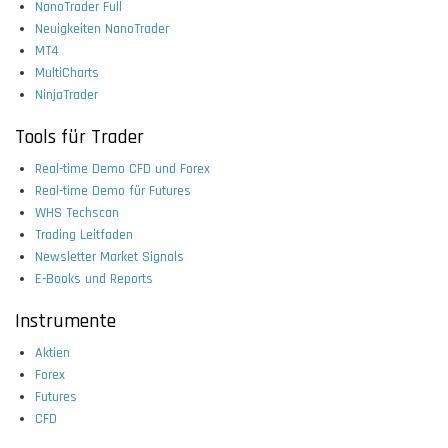
NanoTrader Full
Neuigkeiten NanoTrader
MT4
MultiCharts
NinjaTrader
Tools für Trader
Real-time Demo CFD und Forex
Real-time Demo für Futures
WHS Techscan
Trading Leitfaden
Newsletter Market Signals
E-Books und Reports
Instrumente
Aktien
Forex
Futures
CFD