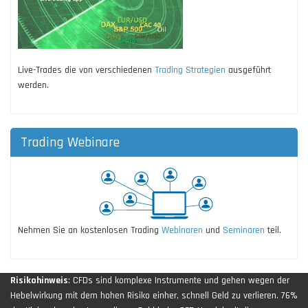
Live-Trades die von verschiedenen
Trading Strategien
ausgeführt
werden.
Trading Webinare
Nehmen Sie an kostenlosen Trading
Webinaren
und
Seminaren
teil.
Risikohinweis
: CFDs sind komplexe Instrumente und gehen wegen der
Hebelwirkung mit dem hohen Risiko einher, schnell Geld zu verlieren. 76%