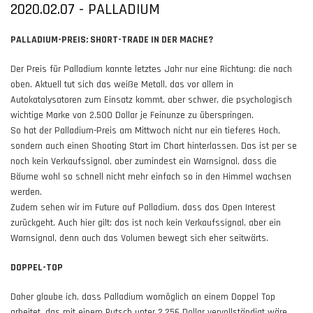
2020.02.07 - PALLADIUM
PALLADIUM-PREIS: SHORT-TRADE IN DER MACHE?
Der Preis für Palladium kannte letztes Jahr nur eine Richtung: die nach
oben. Aktuell tut sich das weiße Metall, das vor allem in
Autokatalysatoren zum Einsatz kommt, aber schwer, die psychologisch
wichtige Marke von 2.500 Dollar je Feinunze zu überspringen.
So hat der Palladium-Preis am Mittwoch nicht nur ein tieferes Hoch,
sondern auch einen Shooting Start im Chart hinterlassen. Das ist per se
noch kein Verkaufssignal, aber zumindest ein Warnsignal, dass die
Bäume wohl so schnell nicht mehr einfach so in den Himmel wachsen
werden.
Zudem sehen wir im Future auf Palladium, dass das Open Interest
zurückgeht. Auch hier gilt: das ist noch kein Verkaufssignal, aber ein
Warnsignal, denn auch das Volumen bewegt sich eher seitwärts.
DOPPEL-TOP
Daher glaube ich, dass Palladium womöglich an einem Doppel Top
arbeitet, das mit einem Rutsch unter 2.256 Dollar vervollständigt wäre