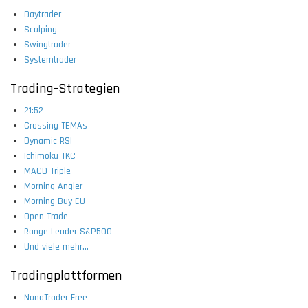
Daytrader
Scalping
Swingtrader
Systemtrader
Trading-Strategien
21:52
Crossing TEMAs
Dynamic RSI
Ichimoku TKC
MACD Triple
Morning Angler
Morning Buy EU
Open Trade
Range Leader S&P500
Und viele mehr...
Tradingplattformen
NanoTrader Free