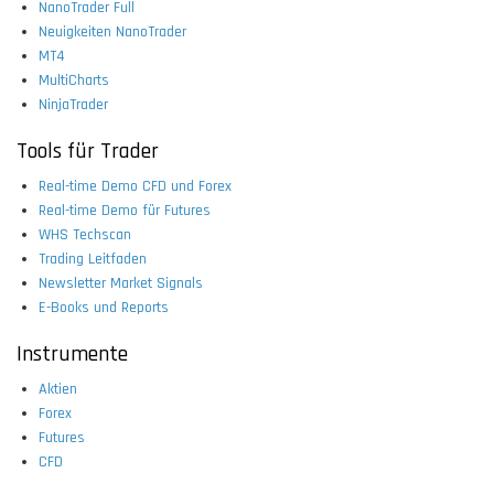
NanoTrader Full
Neuigkeiten NanoTrader
MT4
MultiCharts
NinjaTrader
Tools für Trader
Real-time Demo CFD und Forex
Real-time Demo für Futures
WHS Techscan
Trading Leitfaden
Newsletter Market Signals
E-Books und Reports
Instrumente
Aktien
Forex
Futures
CFD