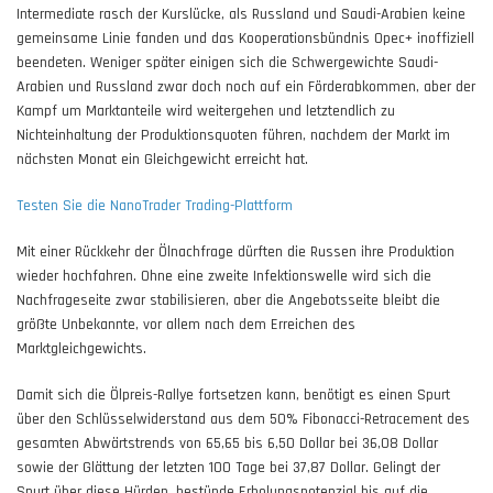
Intermediate rasch der Kurslücke, als Russland und Saudi-Arabien keine
gemeinsame Linie fanden und das Kooperationsbündnis Opec+ inoffiziell
beendeten. Weniger später einigen sich die Schwergewichte Saudi-
Arabien und Russland zwar doch noch auf ein Förderabkommen, aber der
Kampf um Marktanteile wird weitergehen und letztendlich zu
Nichteinhaltung der Produktionsquoten führen, nachdem der Markt im
nächsten Monat ein Gleichgewicht erreicht hat.
Testen Sie die NanoTrader Trading-Plattform
Mit einer Rückkehr der Ölnachfrage dürften die Russen ihre Produktion
wieder hochfahren. Ohne eine zweite Infektionswelle wird sich die
Nachfrageseite zwar stabilisieren, aber die Angebotsseite bleibt die
größte Unbekannte, vor allem nach dem Erreichen des
Marktgleichgewichts.
Damit sich die Ölpreis-Rallye fortsetzen kann, benötigt es einen Spurt
über den Schlüsselwiderstand aus dem 50% Fibonacci-Retracement des
gesamten Abwärtstrends von 65,65 bis 6,50 Dollar bei 36,08 Dollar
sowie der Glättung der letzten 100 Tage bei 37,87 Dollar. Gelingt der
Spurt über diese Hürden, bestünde Erholungspotenzial bis auf die