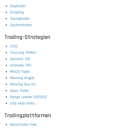
Daytrader
Scalping
Swingtrader
Systemtrader
Trading-Strategien
21:52
Crossing TEMAs
Dynamic RSI
Ichimoku TKC
MACD Triple
Morning Angler
Morning Buy EU
Open Trade
Range Leader S&P500
Und viele mehr...
Tradingplattformen
NanoTrader Free