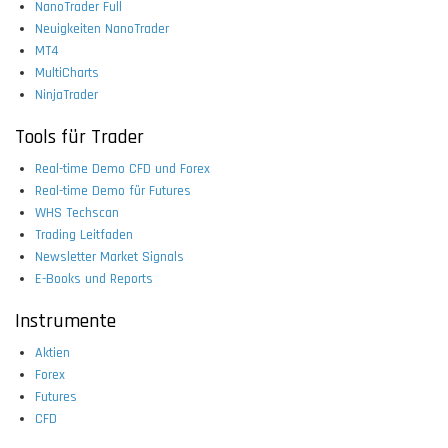
NanoTrader Full
Neuigkeiten NanoTrader
MT4
MultiCharts
NinjaTrader
Tools für Trader
Real-time Demo CFD und Forex
Real-time Demo für Futures
WHS Techscan
Trading Leitfaden
Newsletter Market Signals
E-Books und Reports
Instrumente
Aktien
Forex
Futures
CFD