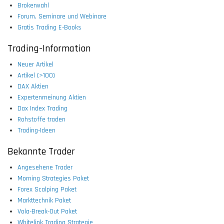
Brokerwahl
Forum, Seminare und Webinare
Gratis Trading E-Books
Trading-Information
Neuer Artikel
Artikel (>100)
DAX Aktien
Expertenmeinung Aktien
Dax Index Trading
Rohstoffe traden
Trading-Ideen
Bekannte Trader
Angesehene Trader
Morning Strategies Paket
Forex Scalping Paket
Markttechnik Paket
Vola-Break-Out Paket
Whitelink Trading Strategie