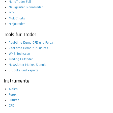
NanoTrader Full
Neuigkeiten NanoTrader
MT4
MultiCharts
NinjaTrader
Tools für Trader
Real-time Demo CFD und Forex
Real-time Demo für Futures
WHS Techscan
Trading Leitfaden
Newsletter Market Signals
E-Books und Reports
Instrumente
Aktien
Forex
Futures
CFD