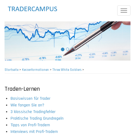
Direkt
zum
Toggle
Inhalt
naviga
Startseite
>
Kerzenformationen
>
Three White Soldiers
>
Pfadnavigation
Traden-Lernen
Basiswissen für Trader
Wie fangen Sie an?
3 klassische Tradingfehler
Praktische Trading Grundregeln
Tipps von Profi-Tradern
Interviews mit Profi-Tradern