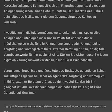
Futures sind komplexe Instrumente und unterliegen unvorhersehbaren
Kursschwankungen. Es handelt sich um Finanzinstrumente, die es dem
Anleger ermöglichen, einen Hebel zu nutzen. Der Einsatz eines Hebels
beinhaltet das Risiko, mehr als den Gesamtbetrag des Kontos zu
verlieren.
Investitionen in digitale Vermögenswerte gelten als hochspekulative
Anlagen und unterliegen einer hohen Volatilität und sind daher
möglicherweise nicht für alle Anleger geeignet. Jeder Anleger sollte
sorgfältig und womöglich mithilfe externer Beratung prüfen, ob digitale
Vermögenswerte für ihn geeignet sind. Stellen Sie sicher, dass Sie jeden
digitalen Vermögenswert verstehen, bevor Sie diesen handeln.
Vergangene Ergebnisse und Resultate aus Backtests garantieren keine
zukünftigen Ergebnisse. Jeder Anleger sollte sorgfältig und womöglich
mithilfe externer Beratung prüfen, ob der Investui Service für ihn
geeignet ist. Alle Investitionen bergen ein hohes Risiko. Es gibt keine
Garantie auf Gewinne.
Copyright © 2018-2026. WH SelfInvest, Niedenau 36, 60325, Frankfurt, Germany. T: +49 (0) 69 271 39
78-0.