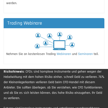
werden.
Trading Webinare
Nehmen Sie an kostenlosen Trading
Webinaren
und
Seminaren
teil.
Risikohinweis
: CFDs sind komplexe Instrumente und gehen wegen der
Hebelwirkung mit dem hohen Risiko einher, schnell Geld zu verlieren. 76%
der Kleinanlegerkonten verlieren Geld beim CFD-Handel mit diesem
Anbieter. Sie sollten überlegen, ob Sie verstehen, wie CFD funktionieren,
und ob Sie es sich leisten können, das hohe Risiko einzugehen, Ihr Geld
zu verlieren.