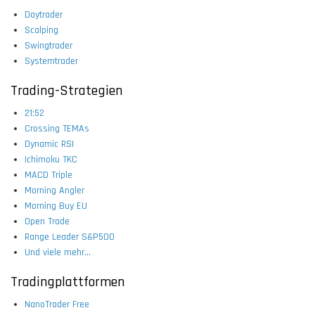
Daytrader
Scalping
Swingtrader
Systemtrader
Trading-Strategien
21:52
Crossing TEMAs
Dynamic RSI
Ichimoku TKC
MACD Triple
Morning Angler
Morning Buy EU
Open Trade
Range Leader S&P500
Und viele mehr...
Tradingplattformen
NanoTrader Free