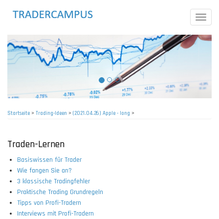
Direkt
zum
Toggle
Inhalt
naviga
Startseite
>
Trading-Ideen
>
(2021.04.26) Apple - long
>
Pfadnavigation
Traden-Lernen
Basiswissen für Trader
Wie fangen Sie an?
3 klassische Tradingfehler
Praktische Trading Grundregeln
Tipps von Profi-Tradern
Interviews mit Profi-Tradern