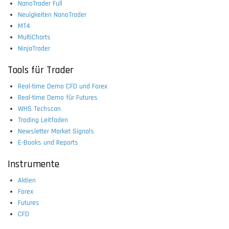
NanoTrader Full
Neuigkeiten NanoTrader
MT4
MultiCharts
NinjaTrader
Tools für Trader
Real-time Demo CFD und Forex
Real-time Demo für Futures
WHS Techscan
Trading Leitfaden
Newsletter Market Signals
E-Books und Reports
Instrumente
Aktien
Forex
Futures
CFD