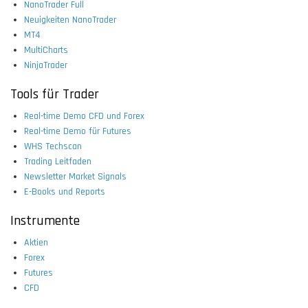
NanoTrader Full
Neuigkeiten NanoTrader
MT4
MultiCharts
NinjaTrader
Tools für Trader
Real-time Demo CFD und Forex
Real-time Demo für Futures
WHS Techscan
Trading Leitfaden
Newsletter Market Signals
E-Books und Reports
Instrumente
Aktien
Forex
Futures
CFD