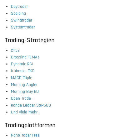
Daytrader
Scalping
Swingtrader
Systemtrader
Trading-Strategien
21:52
Crossing TEMAs
Dynamic RSI
Ichimoku TKC
MACD Triple
Morning Angler
Morning Buy EU
Open Trade
Range Leader S&P500
Und viele mehr...
Tradingplattformen
NanoTrader Free