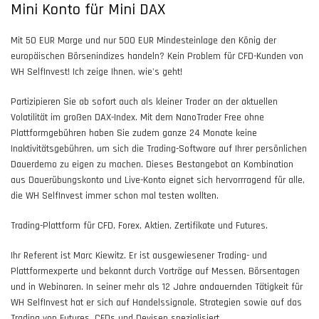
Mini Konto für Mini DAX
Mit 50 EUR Marge und nur 500 EUR Mindesteinlage den König der
europäischen Börsenindizes handeln? Kein Problem für CFD-Kunden von
WH SelfInvest! Ich zeige Ihnen, wie's geht!
Partizipieren Sie ab sofort auch als kleiner Trader an der aktuellen
Volatilität im großen DAX-Index. Mit dem NanoTrader Free ohne
Plattformgebühren haben Sie zudem ganze 24 Monate keine
Inaktivitätsgebühren, um sich die Trading-Software auf Ihrer persönlichen
Dauerdemo zu eigen zu machen. Dieses Bestangebot an Kombination
aus Dauerübungskonto und Live-Konto eignet sich hervorrragend für alle,
die WH SelfInvest immer schon mal testen wollten.
Trading-Plattform für CFD, Forex, Aktien, Zertifikate und Futures.
Ihr Referent ist Marc Kiewitz. Er ist ausgewiesener Trading- und
Plattformexperte und bekannt durch Vorträge auf Messen, Börsentagen
und in Webinaren. In seiner mehr als 12 Jahre andauernden Tätigkeit für
WH SelfInvest hat er sich auf Handelssignale, Strategien sowie auf das
Trading von Futures, CFDs und Devisen spezialisiert.