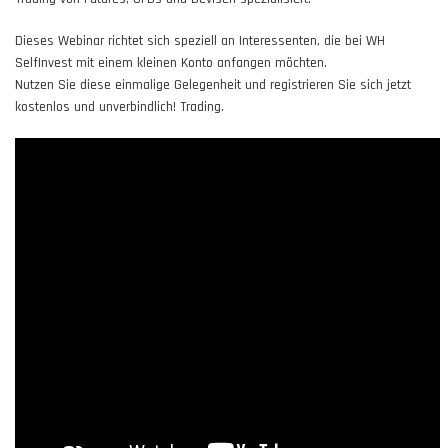
Dieses Webinar richtet sich speziell an Interessenten, die bei WH
SelfInvest mit einem kleinen Konto anfangen möchten.
Nutzen Sie diese einmalige Gelegenheit und registrieren Sie sich jetzt
kostenlos und unverbindlich! Trading.