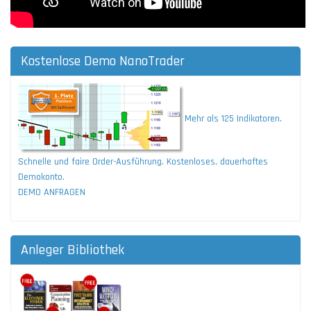
Kostenlose Demo NanoTrader
Mehr als 125 Indikatoren.
Schnelle und faire Order-Ausführung. Kostenloses, dauerhaftes
Demokonto.
DEMO ANFRAGEN
Anleger Bibliothek