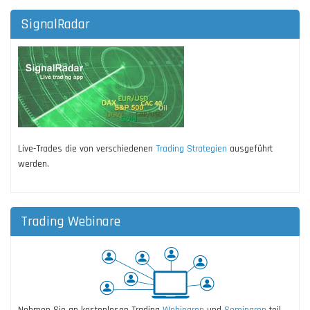
SignalRadar
Live-Trades die von verschiedenen
Trading Strategien
ausgeführt
werden.
Trading Webinare
Nehmen Sie an kostenlosen Trading
Webinaren
und
Seminaren
teil.