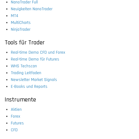
NanoTrader Full
Neuigkeiten NanoTrader
MT4
MultiCharts
NinjaTrader
Tools für Trader
Real-time Demo CFD und Forex
Real-time Demo für Futures
WHS Techscan
Trading Leitfaden
Newsletter Market Signals
E-Books und Reports
Instrumente
Aktien
Forex
Futures
CFD