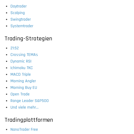
Daytrader
Scalping
Swingtrader
Systemtrader
Trading-Strategien
21:52
Crossing TEMAs
Dynamic RSI
Ichimoku TKC
MACD Triple
Morning Angler
Morning Buy EU
Open Trade
Range Leader S&P500
Und viele mehr...
Tradingplattformen
NanoTrader Free