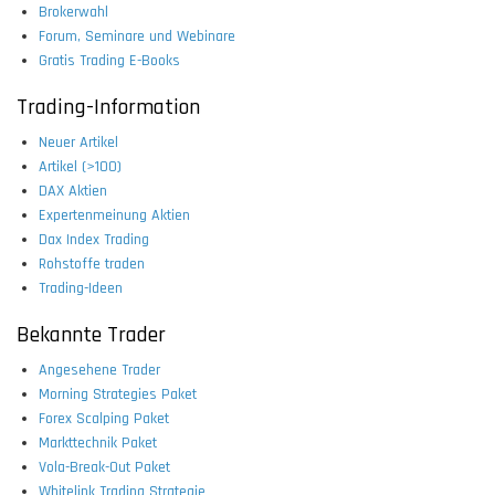
Brokerwahl
Forum, Seminare und Webinare
Gratis Trading E-Books
Trading-Information
Neuer Artikel
Artikel (>100)
DAX Aktien
Expertenmeinung Aktien
Dax Index Trading
Rohstoffe traden
Trading-Ideen
Bekannte Trader
Angesehene Trader
Morning Strategies Paket
Forex Scalping Paket
Markttechnik Paket
Vola-Break-Out Paket
Whitelink Trading Strategie