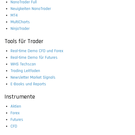
NanoTrader Full
Neuigkeiten NanoTrader
MT4
MultiCharts
NinjaTrader
Tools für Trader
Real-time Demo CFD und Forex
Real-time Demo für Futures
WHS Techscan
Trading Leitfaden
Newsletter Market Signals
E-Books und Reports
Instrumente
Aktien
Forex
Futures
CFD