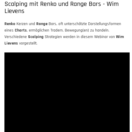
Scalping mit Renko und Range Bars - Wim
Lievens
Renko
Kerzen und
Range
Bars, oft unterschätzte Darstellungsformen
eines
Charts
, ermöglichen Tradern, Bewegung(en) zu handeln.
Verschiedene
Scalping
Strategien werden in diesem Webinar von
Wim
Lievens
vorgestellt.