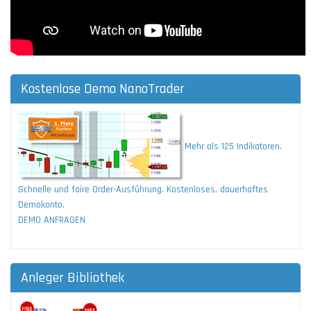
Kostenlose Demo NanoTrader
Mehr als 125 Indikatoren.
Schnelle und faire Order-Ausführung. Kostenloses, dauerhaftes
Demokonto.
DEMO ANFRAGEN
Anleger Bibliothek