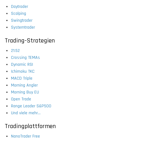
Daytrader
Scalping
Swingtrader
Systemtrader
Trading-Strategien
21:52
Crossing TEMAs
Dynamic RSI
Ichimoku TKC
MACD Triple
Morning Angler
Morning Buy EU
Open Trade
Range Leader S&P500
Und viele mehr...
Tradingplattformen
NanoTrader Free