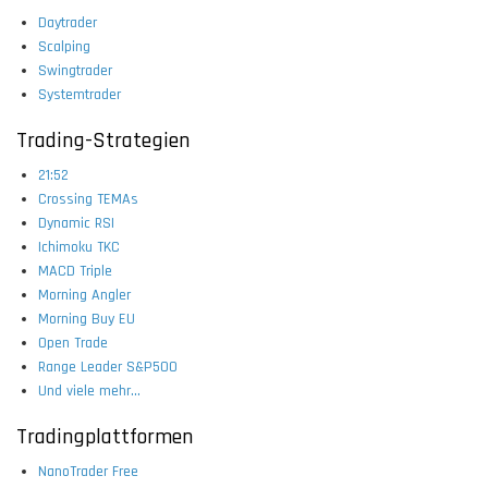
Daytrader
Scalping
Swingtrader
Systemtrader
Trading-Strategien
21:52
Crossing TEMAs
Dynamic RSI
Ichimoku TKC
MACD Triple
Morning Angler
Morning Buy EU
Open Trade
Range Leader S&P500
Und viele mehr...
Tradingplattformen
NanoTrader Free