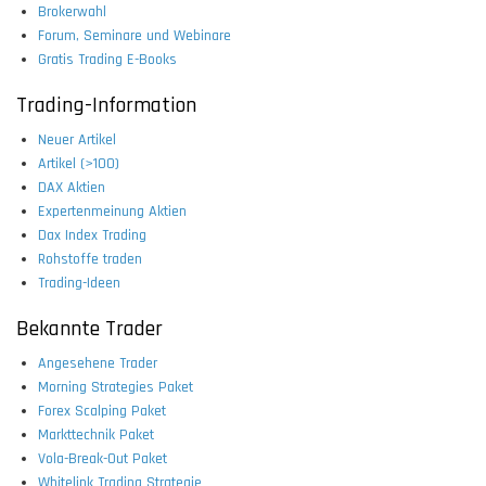
Brokerwahl
Forum, Seminare und Webinare
Gratis Trading E-Books
Trading-Information
Neuer Artikel
Artikel (>100)
DAX Aktien
Expertenmeinung Aktien
Dax Index Trading
Rohstoffe traden
Trading-Ideen
Bekannte Trader
Angesehene Trader
Morning Strategies Paket
Forex Scalping Paket
Markttechnik Paket
Vola-Break-Out Paket
Whitelink Trading Strategie