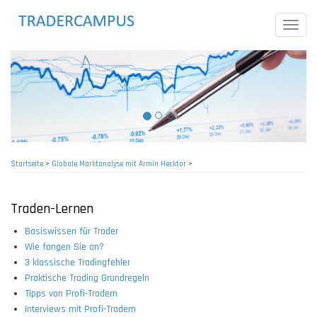
Direkt
zum
Toggle
Inhalt
naviga
Startseite
>
Globale Marktanalyse mit Armin Hecktor
>
Pfadnavigation
Traden-Lernen
Basiswissen für Trader
Wie fangen Sie an?
3 klassische Tradingfehler
Praktische Trading Grundregeln
Tipps von Profi-Tradern
Interviews mit Profi-Tradern