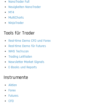
NanoTrader Full
Neuigkeiten NanoTrader
MT4
MultiCharts
NinjaTrader
Tools für Trader
Real-time Demo CFD und Forex
Real-time Demo für Futures
WHS Techscan
Trading Leitfaden
Newsletter Market Signals
E-Books und Reports
Instrumente
Aktien
Forex
Futures
CFD