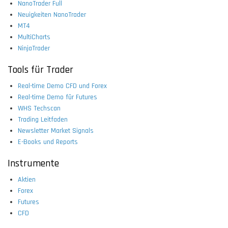
NanoTrader Full
Neuigkeiten NanoTrader
MT4
MultiCharts
NinjaTrader
Tools für Trader
Real-time Demo CFD und Forex
Real-time Demo für Futures
WHS Techscan
Trading Leitfaden
Newsletter Market Signals
E-Books und Reports
Instrumente
Aktien
Forex
Futures
CFD