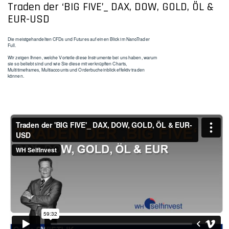
Traden der ‘BIG FIVE’_ DAX, DOW, GOLD, ÖL &
EUR-USD
Die meistgehandelten CFDs und Futures auf einen Blick im NanoTrader
Full.
Wir zeigen Ihnen, welche Vorteile diese Instrumente bei uns haben, warum
sie so beliebt sind und wie Sie diese mit verknüpften Charts,
Multitimeframes, Multiaccounts und Orderbucheinblick effektiv traden
können.