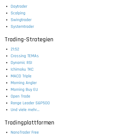
Daytrader
Scalping
Swingtrader
Systemtrader
Trading-Strategien
21:52
Crossing TEMAs
Dynamic RSI
Ichimoku TKC
MACD Triple
Morning Angler
Morning Buy EU
Open Trade
Range Leader S&P500
Und viele mehr...
Tradingplattformen
NanoTrader Free